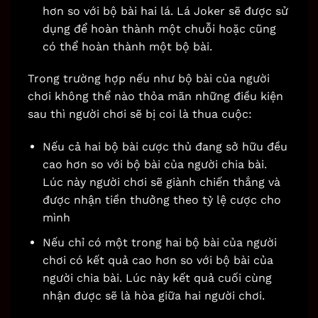
hơn so với bộ bài hai lá. Lá Joker sẽ được sử
dụng để hoàn thành một chuỗi hoặc cũng
có thể hoàn thành một bộ bài.
Trong trường hợp nếu như bộ bài của người
chơi không thể nào thỏa mãn những điều kiện
sau thì người chơi sẽ bị coi là thua cuộc:
Nếu cả hai bộ bài cược thủ đang sở hữu đều
cao hơn so với bộ bài của người chia bài.
Lúc này người chơi sẽ giành chiến thắng và
được nhận tiền thưởng theo tỷ lệ cược cho
mình
Nếu chỉ có một trong hai bộ bài của người
chơi có kết quả cao hơn so với bộ bài của
người chia bài. Lúc này kết quả cuối cùng
nhận được sẽ là hòa giữa hai người chơi.