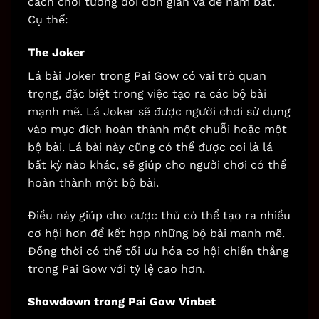
cách chơi tương đối đơn giản và dễ nắm bắt.
Cụ thể:
The Joker
Lá bài Joker trong Pai Gow có vai trò quan
trọng, đặc biệt trong việc tạo ra các bộ bài
mạnh mẽ. Lá Joker sẽ được người chơi sử dụng
vào mục đích hoàn thành một chuỗi hoặc một
bộ bài. Lá bài này cũng có thể được coi là lá
bất kỳ nào khác, sẽ giúp cho người chơi có thể
hoàn thành một bộ bài.
Điều này giúp cho cược thủ có thể tạo ra nhiều
cơ hội hơn để kết hợp những bộ bài mạnh mẽ.
Đồng thời có thể tối ưu hóa cơ hội chiến thắng
trong Pai Gow với tỷ lệ cao hơn.
Showdown trong Pai Gow Vinbet