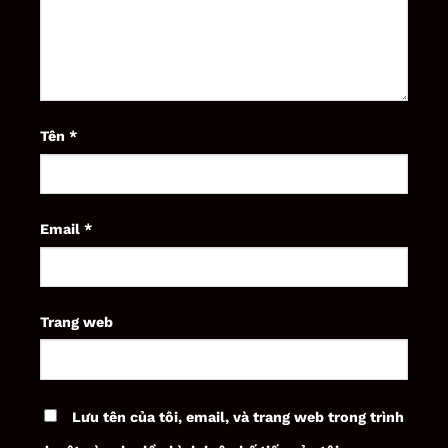
Tên
*
Email
*
Trang web
Lưu tên của tôi, email, và trang web trong trình