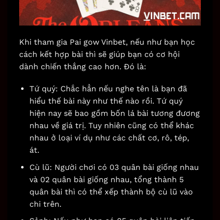
Khi tham gia Pai gow Vinbet, nếu như bạn học
cách kết hợp bài thì sẽ giúp bạn có cơ hội
dành chiến thắng cao hơn. Đó là:
Tứ quý: Chắc hẳn nếu nghe tên là bạn đã
hiểu thế bài này như thế nào rồi. Tứ quý
hiện nay sẽ bao gồm bốn lá bài tương đương
nhau về giá trị. Tuy nhiên cũng có thể khác
nhau ở loại ví dụ như các chất cơ, rô, tép,
át.
Cù lũ: Người chơi có 03 quân bài giống nhau
và 02 quân bài giống nhau, tổng thành 5
quân bài thì có thể xếp thành bộ cù lũ vào
chi trên.