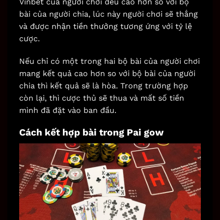
Vinbet của người chơi đều cao hơn so với bộ
bài của người chia, lúc này người chơi sẽ thắng
và được nhận tiền thưởng tương ứng với tỷ lệ
cược.
Nếu chỉ có một trong hai bộ bài của người chơi
mang kết quả cao hơn so với bộ bài của người
chia thì kết quả sẽ là hòa. Trong trường hợp
còn lại, thì cược thủ sẽ thua và mất số tiền
mình đã đặt vào ban đầu.
Cách kết hợp bài trong Pai gow