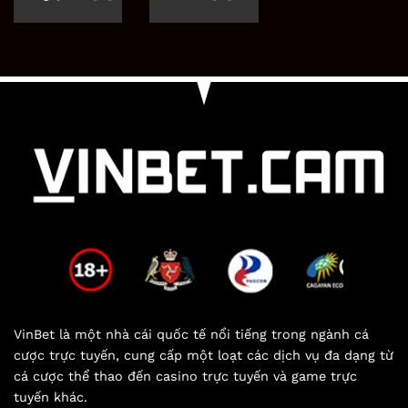
VinBet là một nhà cái quốc tế nổi tiếng trong ngành cá
cược trực tuyến, cung cấp một loạt các dịch vụ đa dạng từ
cá cược thể thao đến casino trực tuyến và game trực
tuyến khác.