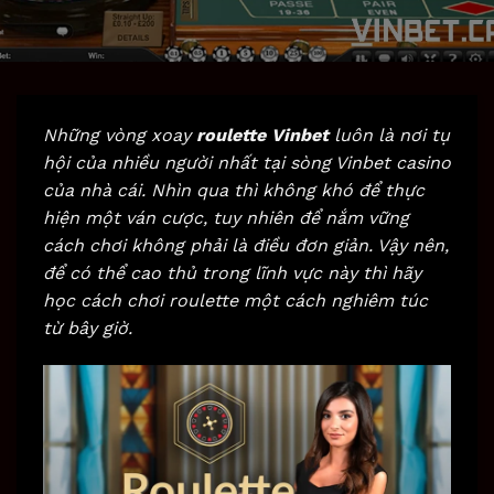
Những vòng xoay
roulette Vinbet
luôn là nơi tụ
hội của nhiều người nhất tại sòng
Vinbet casino
của nhà cái. Nhìn qua thì không khó để thực
hiện một ván cược, tuy nhiên để nắm vững
cách chơi không phải là điều đơn giản. Vậy nên,
để có thể cao thủ trong lĩnh vực này thì hãy
học cách chơi roulette một cách nghiêm túc
từ bây giờ.