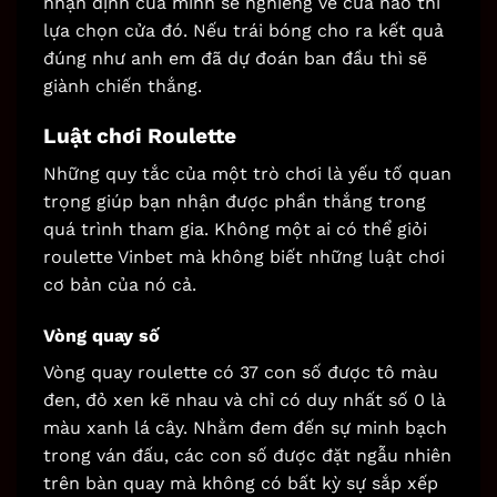
nhận định của mình sẽ nghiêng về cửa nào thì
lựa chọn cửa đó. Nếu trái bóng cho ra kết quả
đúng như anh em đã dự đoán ban đầu thì sẽ
giành chiến thắng.
Luật chơi Roulette
Những quy tắc của một trò chơi là yếu tố quan
trọng giúp bạn nhận được phần thắng trong
quá trình tham gia. Không một ai có thể giỏi
roulette Vinbet mà không biết những luật chơi
cơ bản của nó cả.
Vòng quay số
Vòng quay roulette có 37 con số được tô màu
đen, đỏ xen kẽ nhau và chỉ có duy nhất số 0 là
màu xanh lá cây. Nhằm đem đến sự minh bạch
trong ván đấu, các con số được đặt ngẫu nhiên
trên bàn quay mà không có bất kỳ sự sắp xếp