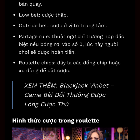
bàn quay.
Low bet: cược thấp.
Outside bet: cược ở vị trí trung tâm.
Partage rule: thuật ngữ chỉ trường hợp đặc
biệt nếu bóng rơi vào số 0, lúc này người
chơi sẽ được hoàn tiền.
Roulette chips: đây là các đồng chip hoặc
xu dùng để đặt cược.
XEM THÊM:
Blackjack Vinbet –
Game Bài Đổi Thưởng Được
Lòng Cược Thủ
Hình thức cược trong roulette