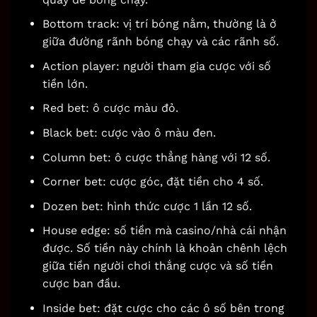
Bottom track: vị trí bóng nằm, thường là ở
giữa đường rãnh bóng chạy và các rãnh số.
Action player: người tham gia cược với số
tiền lớn.
Red bet: ô cược màu đỏ.
Black bet: cược vào ô màu đen.
Column bet: ô cược thẳng hàng với 12 số.
Corner bet: cược góc, đặt tiền cho 4 số.
Dozen bet: hình thức cược 1 lần 12 số.
House edge: số tiền mà casino/nhà cái nhận
được. Số tiền này chính là khoản chênh lệch
giữa tiền người chơi thắng cược và số tiền
cược ban đầu.
Inside bet: đặt cược cho các ô số bên trong