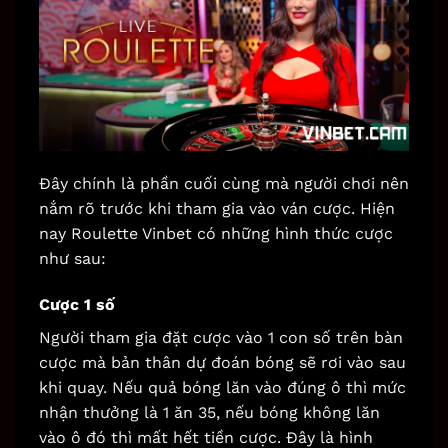
Đây chính là phần cuối cùng mà người chơi nên
nắm rõ trước khi tham gia vào ván cược. Hiện
nay Roulette Vinbet có những hình thức cược
như sau:
Cược 1 số
Người tham gia đặt cược vào 1 con số trên bàn
cược mà bản thân dự đoán bóng sẽ rơi vào sau
khi quay. Nếu quả bóng lăn vào đúng ô thì mức
nhận thưởng là 1 ăn 35, nếu bóng không lăn
vào ô đó thì mất hết tiền cược. Đây là hình