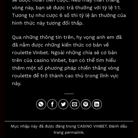
vòng này, bạn sẽ được trả thưởng với tỷ lệ 1:1.
Tương tự như cược 6 số thì tỷ lệ ăn thưởng của
hình thức này tương đối thấp.
Qua những thông tin trên, hy vọng anh em đã
đã nắm được những kiến thức cơ bản về
roulette Vinbet. Ngoài những chia sẻ cơ bản
trên của
casino Vinbet
, bạn có thể tìm hiểu
thêm một số phương pháp chiến thắng vòng
roulette để trở thành cao thủ trong lĩnh vực
này.
Mục nhập này đã được đăng trong
CASINO VINBET
. Đánh dấu
trang
permalink
.