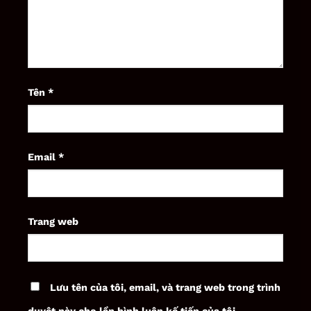
Tên
*
Email
*
Trang web
Lưu tên của tôi, email, và trang web trong trình
duyệt này cho lần bình luận kế tiếp của tôi.