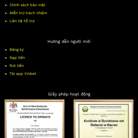
Chính sách bảo mật
Miễn trừ trách nhiệm
Liên hệ hỗ trợ
Hướng dẫn người mới
Đăng ký
Nạp tiền
Rút tiền
Tải app Vinbet
Giấy phép hoạt động