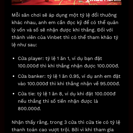
Mỗi sân chơi
sẽ áp dụng một tỷ lệ đổi thưởng
khác nhau, anh em cần đọc kỹ để có thể quản
lý vốn và số sẽ nhận được khi thắng. Đối với
thành viên của Vinbet thì có thể tham khảo tỷ
lệ như sau:
Cửa player: tỷ lệ 1 ăn 1, ví dụ bạn đặt
100.000đ thì khi thắng nhận được 100.000đ.
Cửa banker: tỷ lệ 1 ăn 0.95, ví dụ anh em đặt
vào 100.000đ thì khi thắng nhận về 95.000đ.
Cửa tie: tỷ lệ 1 ăn 8, ví dụ khi đặt 100.000đ
nếu thắng thì số tiền nhận được là
800.000đ.
Nhận thấy rằng, trong 3 cửa thì cửa tie có tỷ lệ
thanh toán cao vượt trội. Bởi vì khi tham gia