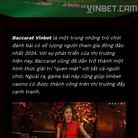
Baccarat Vinbet
là một trong những trò chơi
đánh bài có số lượng người tham gia đông đảo
nhất 2024. Với sự phát triển của thị trường
hiện nay, Baccarat cũng đã dần trở thành một
hình thức giải trí “quen mặt” với tất cả người
chơi. Ngoài ra, game bài này cũng giúp
Vinbet
casino
có được thành công trên thị trường đầy
cạnh tranh.