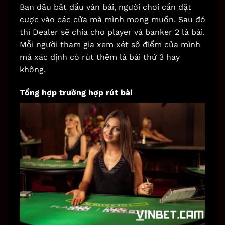
Ban đầu bắt đầu ván bài, người chơi cần đặt
cược vào các cửa mà mình mong muốn. Sau đó
thì Dealer sẽ chia cho player và banker 2 lá bài.
Mỗi người tham gia xem xét số điểm của mình
mà xác định có rút thêm lá bài thứ 3 hay
không.
Tổng hợp trường hợp rút bài