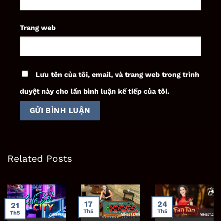
Trang web
Lưu tên của tôi, email, và trang web trong trình
duyệt này cho lần bình luận kế tiếp của tôi.
Related Posts
17
24
21
Th5
Th5
Th5