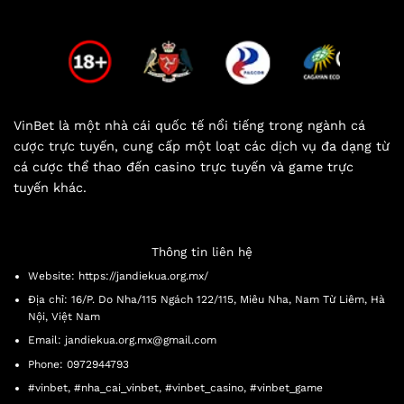
VinBet là một nhà cái quốc tế nổi tiếng trong ngành cá
cược trực tuyến, cung cấp một loạt các dịch vụ đa dạng từ
cá cược thể thao đến casino trực tuyến và game trực
tuyến khác.
Thông tin liên hệ
Website: https://jandiekua.org.mx/
Địa chỉ: 16/P. Do Nha/115 Ngách 122/115, Miêu Nha, Nam Từ Liêm, Hà
Nội, Việt Nam
Email:
jandiekua.org.mx@gmail.com
Phone: 0972944793
#vinbet, #nha_cai_vinbet, #vinbet_casino, #vinbet_game