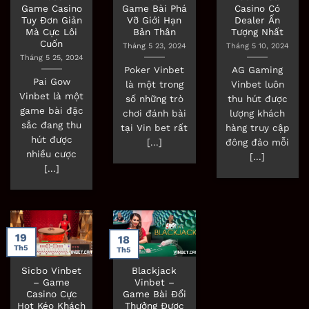
Game Casino
Game Bài Phá
Casino Có
Tuy Đơn Giản
Vỡ Giới Hạn
Dealer Ấn
Mà Cực Lôi
Bản Thân
Tượng Nhất
Cuốn
Tháng 5 23, 2024
Tháng 5 10, 2024
Tháng 5 25, 2024
Poker Vinbet
AG Gaming
Pai Gow
là một trong
Vinbet luôn
Vinbet là một
số những trò
thu hút được
game bài đặc
chơi đánh bài
lượng khách
sắc đang thu
tại Vin bet rất
hàng truy cập
hút được
[...]
đông đảo mỗi
nhiều cược
[...]
[...]
19
18
Th5
Th5
Sicbo Vinbet
Blackjack
– Game
Vinbet –
Casino Cực
Game Bài Đổi
Hot Kéo Khách
Thưởng Được