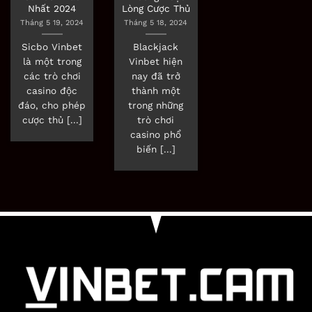
Nhất 2024
Lòng Cược Thủ
Tháng 5 19, 2024
Tháng 5 18, 2024
Sicbo Vinbet
Blackjack
là một trong
Vinbet hiện
các trò chơi
nay đã trở
casino độc
thành một
đáo, cho phép
trong những
cược thủ [...]
trò chơi
casino phổ
biến [...]