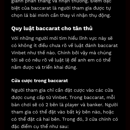
giành phần thắng và nhận thưởng. Điểm đặc
biệt của baccarat là người tham gia được tự
chọn lá bài mình cần thay vì nhận thụ động.
Quy luật baccarat cho tân thủ
Với những người mới tìm hiểu lĩnh vực này sẽ
có không ít điều chưa rõ về luật đánh baccarat
Vinbet như thế nào. Chính bởi vậy mà chúng
tôi sẽ có nêu rõ về luật lệ để anh em có thể
nắm được và triển khai đúng.
Cửa cược trong baccarat
Người tham gia chỉ cần đặt cược vào các cửa
được cung cấp từ Vinbet. Trong baccarat, mỗi
bàn chơi sẽ có 2 bên là player và banker. Người
tham gia có thể đặt vào bất kỳ bên nào, hoặc
có thể đặt cả hai bên. Trong đó, 3 cửa chính có
đặc điểm cụ thể như sau: