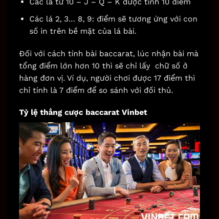
Các lá từ 10 – J – Q – K được tính 10 điểm
Các lá 2, 3… 8, 9: điểm sẽ tương ứng với con
số in trên bề mặt của lá bài.
Đối với cách tính bài baccarat, lúc nhận bài mà
tổng điểm lớn hơn 10 thì sẽ chỉ lấy chữ số ở
hàng đơn vị. Ví dụ, người chơi được 17 điểm thì
chỉ tính là 7 điểm để so sánh với đối thủ.
Tỷ lệ thắng cược baccarat Vinbet