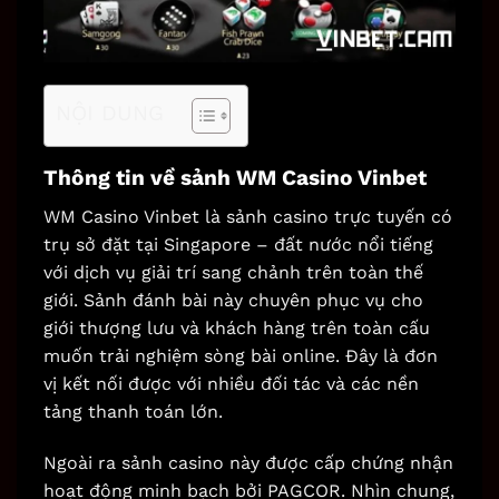
NỘI DUNG
Thông tin về sảnh WM Casino Vinbet
WM Casino Vinbet
là sảnh casino trực tuyến có
trụ sở đặt tại Singapore – đất nước nổi tiếng
với dịch vụ giải trí sang chảnh trên toàn thế
giới. Sảnh đánh bài này chuyên phục vụ cho
giới thượng lưu và khách hàng trên toàn cấu
muốn trải nghiệm sòng bài online. Đây là đơn
vị kết nối được với nhiều đối tác và các nền
tảng thanh toán lớn.
Ngoài ra sảnh casino này được cấp chứng nhận
hoạt động minh bạch bởi PAGCOR. Nhìn chung,