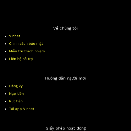
Về chúng tôi
Vinbet
Chính sách bảo mật
Miễn trừ trách nhiệm
Liên hệ hỗ trợ
Hướng dẫn người mới
Đăng ký
Nạp tiền
Rút tiền
Tải app Vinbet
Giấy phép hoạt động