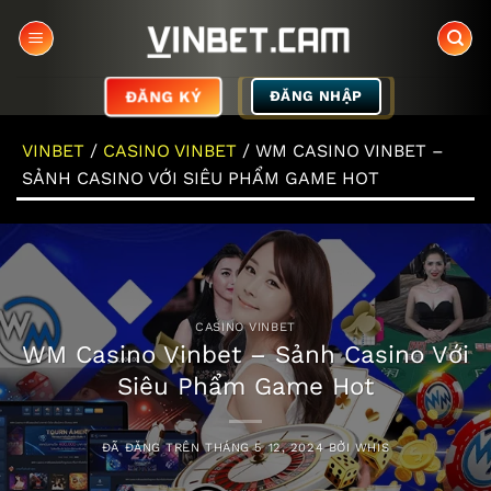
Chuyển
đến
nội
dung
ĐĂNG KÝ
ĐĂNG NHẬP
VINBET
/
CASINO VINBET
/
WM CASINO VINBET –
SẢNH CASINO VỚI SIÊU PHẨM GAME HOT
CASINO VINBET
WM Casino Vinbet – Sảnh Casino Với
Siêu Phẩm Game Hot
ĐÃ ĐĂNG TRÊN
THÁNG 5 12, 2024
BỞI
WHIS