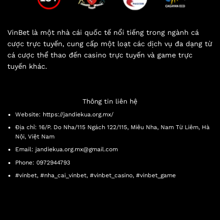
VinBet là một nhà cái quốc tế nổi tiếng trong ngành cá
cược trực tuyến, cung cấp một loạt các dịch vụ đa dạng từ
cá cược thể thao đến casino trực tuyến và game trực
tuyến khác.
Thông tin liên hệ
Website: https://jandiekua.org.mx/
Địa chỉ: 16/P. Do Nha/115 Ngách 122/115, Miêu Nha, Nam Từ Liêm, Hà
Nội, Việt Nam
Email:
jandiekua.org.mx@gmail.com
Phone: 0972944793
#vinbet, #nha_cai_vinbet, #vinbet_casino, #vinbet_game