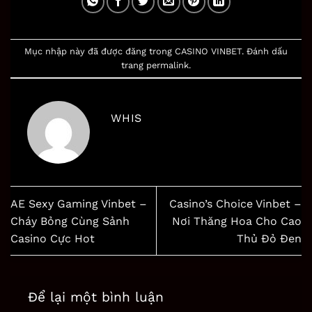
Mục nhập này đã được đăng trong
CASINO VINBET
. Đánh dấu
trang
permalink
.
WHIS
AE Sexy Gaming Vinbet –
Casino’s Choice Vinbet –
Cháy Bỏng Cùng Sảnh
Nơi Thăng Hoa Cho Cao
Casino Cực Hot
Thủ Đỏ Đen
Để lại một bình luận