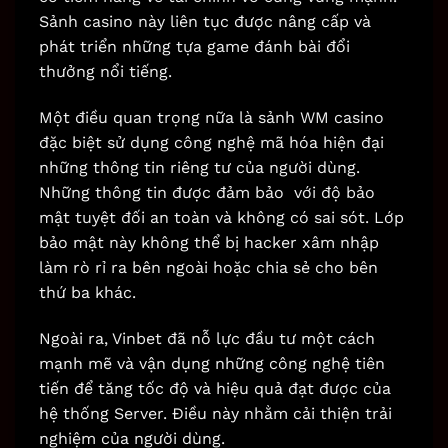
Sảnh casino này liên tục được nâng cấp và
phát triển những tựa game đánh bài đổi
thưởng nổi tiếng.
Một điều quan trọng nữa là sảnh WM casino
đặc biệt sử dụng công nghệ mã hóa hiện đại
những thông tin riêng tư của người dùng.
Những thông tin được đảm bảo với độ bảo
mật tuyệt đối an toàn và không có sai sót. Lớp
bảo mật này không thể bị hacker xâm nhập
làm rò rỉ ra bên ngoài hoặc chia sẻ cho bên
thứ ba khác.
Ngoài ra, Vinbet đã nỗ lực đầu tư một cách
mạnh mẽ và vận dụng những công nghệ tiên
tiến để tăng tốc độ và hiệu quả đạt được của
hệ thống Server. Điều này nhằm cải thiện trải
nghiệm của người dùng.