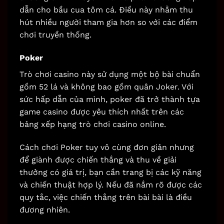
dẫn cho bầu cua tôm cá. Điều này nhằm thu
hút nhiều người tham gia hơn so với các điểm
chơi truyền thống.
Poker
Trò chơi casino này sử dụng một bộ bài chuẩn
gồm 52 lá và không bao gồm quân Joker. Với
sức hấp dẫn của mình, poker đã trở thành tựa
game casino được yêu thích nhất trên các
bảng xếp hạng trò chơi casino online.
Cách chơi Poker tuy vô cùng đơn giản nhưng
để giành được chiến thắng và thu về giải
thưởng có giá trị, bạn cần trang bị các kỹ năng
và chiến thuật hợp lý. Nếu đã nắm rõ được các
quy tắc, việc chiến thắng trên bài bài là điều
đương nhiên.