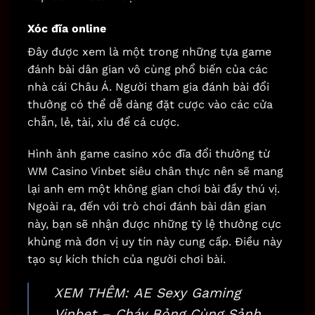
Xóc đĩa online
Đây được xem là một trong những tựa game
đánh bài dân gian vô cùng phổ biến của các
nhà cái Châu Á. Người tham gia đánh bài đổi
thưởng có thể dễ dàng đặt cược vào các cửa
chẵn, lẻ, tài, xỉu để cá cược.
Hình ảnh game casino xóc đĩa đổi thưởng từ
WM Casino Vinbet siêu chân thực nên sẽ mang
lại anh em một không gian chơi bài đầy thú vị.
Ngoài ra, đến với trò chơi đánh bài dân gian
này, bạn sẽ nhận được những tỷ lệ thưởng cực
khủng mà đơn vị uy tín này cung cấp. Điều này
tạo sự kích thích của người chơi bài.
XEM THÊM:
AE Sexy Gaming
Vinbet – Cháy Bỏng Cùng Sảnh