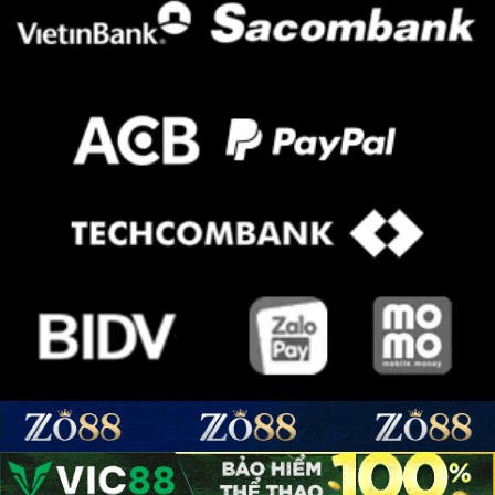
Copyright 2026 ©
Vinbet.cam