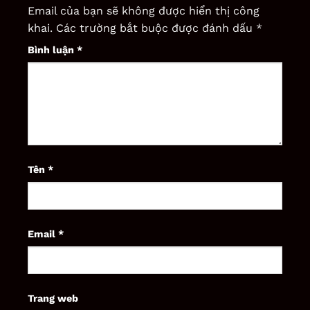
Email của bạn sẽ không được hiển thị công
khai.
Các trường bắt buộc được đánh dấu
*
Bình luận
*
Tên
*
Email
*
Trang web