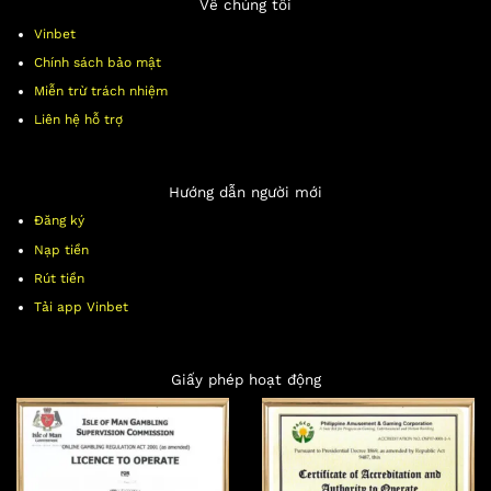
Về chúng tôi
Vinbet
Chính sách bảo mật
Miễn trừ trách nhiệm
Liên hệ hỗ trợ
Hướng dẫn người mới
Đăng ký
Nạp tiền
Rút tiền
Tải app Vinbet
Giấy phép hoạt động