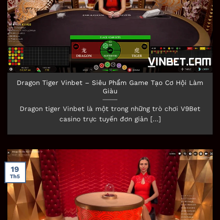
Chọn loại hình cá cược “chất” để đặt cược các
bạn chắc chắn phải tìm đến sảnh Evolution
Gaming. Bởi đây là sảnh casino trực tuyến Vinbet
Dragon Tiger Vinbet – Siêu Phẩm Game Tạo Cơ Hội Làm
đến từ một trong những nhà cung cấp sản phẩm
Giàu
cá cược online top đầu trên thế giới. Chọn lựa
Dragon tiger Vinbet là một trong những trò chơi V9Bet
sảnh cược từ nhà cái uy tín Vinbet, các bạn sẽ có
casino trực tuyến đơn giản [...]
được những phút giây giải trí tuyệt vời.
Ở sảnh Evolution Casino Vinbet, cược thủ có thể
tìm kiếm được nhiều bộ môn cá cược từ cổ điển
19
đến hiện đại như: Kẻ săn giấc mơ, Roulette,
Th5
Baccarat, Blackjack, Craps, Long hổ, Tài xỉu,…
Những trò chơi cá cược này được cung cấp ở
sảnh đều có hướng dẫn chi tiết đem lại cơ hội
thắng cao nhất cho hội viên.