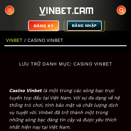
Chuyển
đến
nội
dung
ĐĂNG KÝ
ĐĂNG NHẬP
VINBET
/
CASINO VINBET
LƯU TRỮ DANH MỤC:
CASINO VINBET
Casino Vinbet
là một trong các sòng bạc trực
tuyến top đầu tại Việt Nam. Với sự đa dạng về hệ
thống trò chơi, tính bảo mật và chất lượng dịch
vụ tuyệt vời.
Vinbet
đã trở thành một trong
những sòng bạc đáng tin cậy và được yêu thích
nhất hiện nay tại Việt Nam.