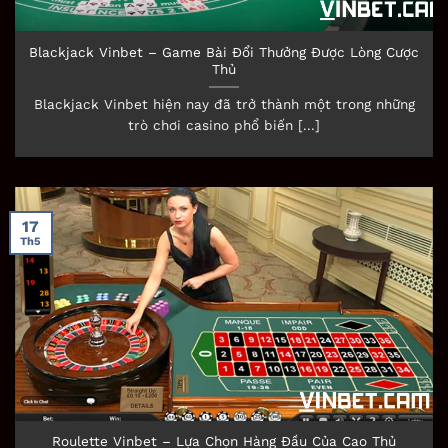
Rồng hổ: Đây là một tựa game casino cổ điển
được rất nhiều anh em yêu thích. Khi tham
Blackjack Vinbet – Game Bài Đổi Thưởng Được Lòng Cược
gia, người chơi sẽ kết hợp việc đặt ra chiến
Thủ
lược và sự may mắn của bản thân để có thể
Blackjack Vinbet hiện nay đã trở thành một trong những
giành chiến thắng.
trò chơi casino phổ biến [...]
Với những ưu điểm nổi bật như phong phú về trò
chơi, ưu đãi siêu hấp dẫn, dịch vụ khách hàng
chất lượng. Casino Vinbet là một điểm đến lý
17
tưởng cho những anh em có niềm đam mê với
Th5
casino online. Hãy tham gia vào nhà cái Vinbet
ngay để trải nghiệm những giây phút giải trí chất
lượng và tìm kiếm cơ hội chiến thắng nhé.
Roulette Vinbet – Lựa Chọn Hàng Đầu Của Cao Thủ