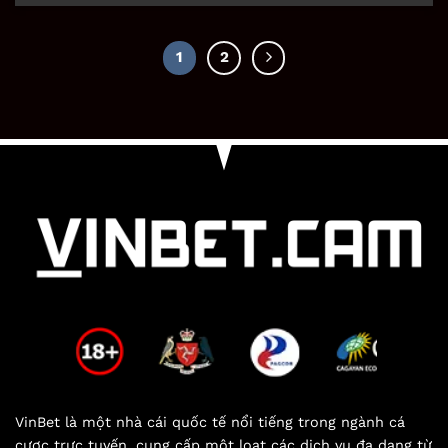
1
2
VinBet là một nhà cái quốc tế nổi tiếng trong ngành cá
cược trực tuyến, cung cấp một loạt các dịch vụ đa dạng từ