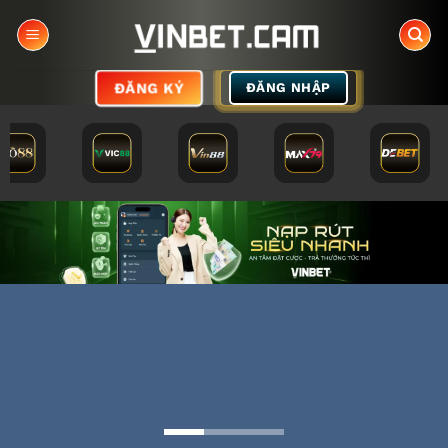
Chuyển
đến
nội
dung
ĐĂNG KÝ
ĐĂNG NHẬP