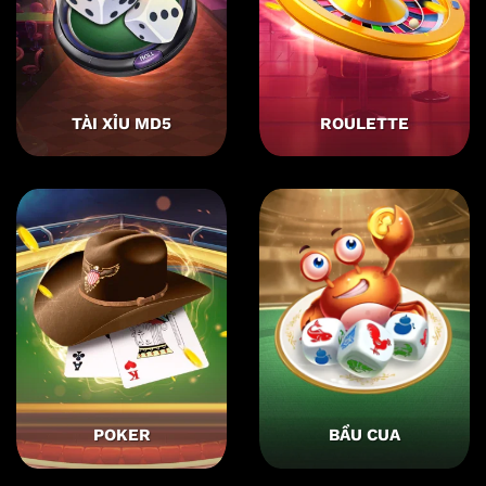
TÀI XỈU MD5
ROULETTE
POKER
BẦU CUA