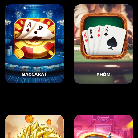
BACCARAT
PHỎM