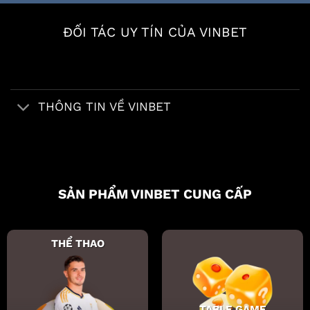
ĐỐI TÁC UY TÍN CỦA VINBET
THÔNG TIN VỀ VINBET
SẢN PHẨM VINBET CUNG CẤP
THỂ THAO
TABLE GAME