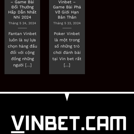
– Game Bài
Vinbet –
Đổi Thưởng
Game Bài Phá
Hấp Dẫn Nhất
Vỡ Giới Hạn
Nhì 2024
Bản Thân
Tháng 5 24, 2024
Tháng 5 23, 2024
Fantan Vinbet
Poker Vinbet
luôn là sự lựa
là một trong
chọn hàng đầu
số những trò
đối với cộng
chơi đánh bài
đồng những
tại Vin bet rất
người [...]
[...]