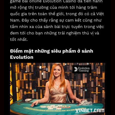
game bài online Evolution Casino đã tiến hành
mở rộng thị trường của mình tới hàng trăm
quốc gia trên toàn thế giới, trong đó có cả Việt
Nam. Đây cho thấy rằng sự cam kết cũng như
tầm nhìn xa của sảnh bài trực tuyến trong việc
đem tới cho bạn những trải nghiệm thú vị và
tốt nhất.
Điểm mặt những siêu phẩm ở sảnh
Evolution