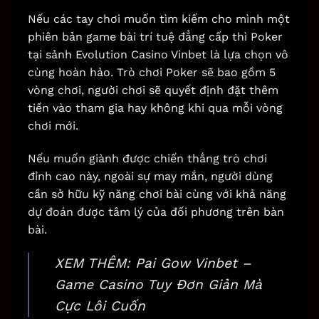
Nếu các tay chơi muốn tìm kiếm cho mình một
phiên bản game bài trí tuệ đẳng cấp thì Poker
tại sảnh Evolution Casino Vinbet là lựa chọn vô
cùng hoàn hảo. Trò chơi Poker sẽ bao gồm 5
vòng chơi, người chơi sẽ quyết định đặt thêm
tiền vào tham gia hay không khi qua mỗi vòng
chơi mới.
Nếu muốn giành được chiến thắng trò chơi
đỉnh cao này, ngoài sự may mắn, người dùng
cần sở hữu kỹ năng chơi bài cùng với khả năng
dự đoán được tâm lý của đối phương trên bàn
bài.
XEM THÊM:
Pai Gow Vinbet –
Game Casino Tuy Đơn Giản Mà
Cực Lôi Cuốn