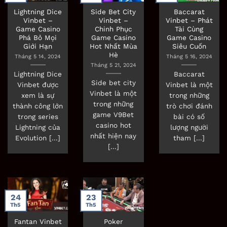
Lightning Dice
Side Bet City
Baccarat
Vinbet –
Vinbet –
Vinbet – Phát
Game Casino
Chinh Phục
Tài Cùng
Phá Bỏ Mọi
Game Casino
Game Casino
Giới Hạn
Hot Nhất Mùa
Siêu Cuốn
Hè
Tháng 5 14, 2024
Tháng 5 16, 2024
Tháng 5 21, 2024
Lightning Dice
Baccarat
Side bet city
Vinbet được
Vinbet là một
Vinbet là một
xem là sự
trong những
trong những
thành công lớn
trò chơi đánh
game V9Bet
trong series
bài có số
casino hot
Lightning của
lượng người
nhất hiện nay
Evolution [...]
tham [...]
[...]
24
23
Th5
Th5
Fantan Vinbet
Poker