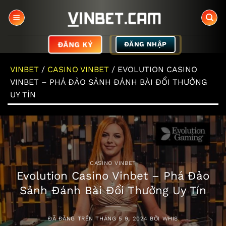
Chuyển
đến
nội
dung
ĐĂNG KÝ
ĐĂNG NHẬP
VINBET
/
CASINO VINBET
/
EVOLUTION CASINO
VINBET – PHÁ ĐẢO SẢNH ĐÁNH BÀI ĐỔI THƯỞNG
UY TÍN
CASINO VINBET
Evolution Casino Vinbet – Phá Đảo
Sảnh Đánh Bài Đổi Thưởng Uy Tín
ĐÃ ĐĂNG TRÊN
THÁNG 5 9, 2024
BỞI
WHIS