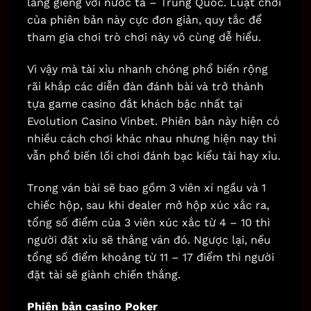
láng giềng với nước ta – Trung Quốc. Luật chơi
của phiên bản này cực đơn giản, quy tắc để
tham gia chơi trò chơi này vô cùng dễ hiểu.
Vì vậy mà tài xỉu nhanh chóng phổ biến rộng
rãi khắp các diễn đàn đánh bài và trở thành
tựa game casino đắt khách bậc nhất tại
Evolution Casino Vinbet. Phiên bản này hiện có
nhiều cách chơi khác nhau nhưng hiện nay thì
vẫn phổ biến lối chơi đánh bạc kiểu tài hay xỉu.
Trong ván bài sẽ bao gồm 3 viên xí ngầu và 1
chiếc hộp, sau khi dealer mở hộp xúc xắc ra,
tổng số điểm của 3 viên xúc xắc từ 4 – 10 thì
người đặt xỉu sẽ thắng ván đó. Ngược lại, nếu
tổng số điểm khoảng từ 11 – 17 điểm thì người
đặt tài sẽ giành chiến thắng.
Phiên bản casino Poker