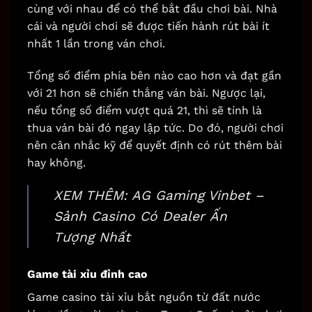
cùng với nhau để có thể bắt đầu chơi bài. Nhà
cái và người chơi sẽ được tiến hành rút bài ít
nhất 1 lần trong ván chơi.
Tổng số điểm phía bên nào cao hơn và đạt gần
với 21 hơn sẽ chiến thắng ván bài. Ngược lại,
nếu tổng số điểm vượt quá 21, thì sẽ tính là
thua ván bài đó ngay lập tức. Do đó, người chơi
nên cân nhắc kỹ để quyết định có rút thêm bài
hay không.
XEM THÊM:
AG Gaming Vinbet –
Sảnh Casino Có Dealer Ấn
Tượng Nhất
Game tài xỉu đỉnh cao
Game casino tài xỉu bắt nguồn từ đất nước