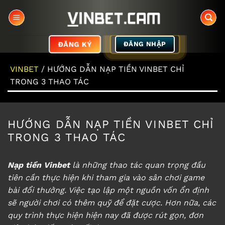
Chuyển
đến
nội
dung
ĐĂNG KÝ
ĐĂNG NHẬP
VINBET
/
HƯỚNG DẪN NẠP TIỀN VINBET CHỈ
TRONG 3 THAO TÁC
HƯỚNG DẪN NẠP TIỀN VINBET CHỈ
TRONG 3 THAO TÁC
Nạp tiền
Vinbet
là những thao tác quan trọng đầu
tiên cần thực hiện khi tham gia vào sân chơi game
bài đổi thưởng. Việc tạo lập một nguồn vốn ổn định
sẽ người chơi có thêm quỹ để đặt cược. Hơn nữa, các
quy trình thực hiện hiện nay đã được rút gọn, đơn