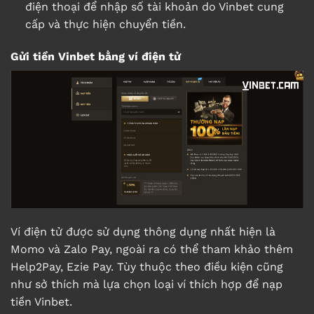
điện thoại để nhập số tài khoản do Vinbet cung
cấp và thực hiện chuyển tiền.
Gửi tiền Vinbet bằng ví điện tử
Ví điện tử được sử dụng thông dụng nhất hiện là
Momo và Zalo Pay, ngoài ra có thể tham khảo thêm
Help2Pay, Ezie Pay. Tùy thuộc theo điều kiện cũng
như sở thích mà lựa chọn loại ví thích hợp để nạp
tiền Vinbet.