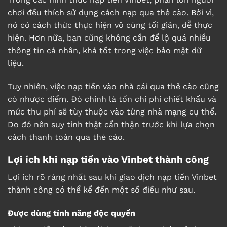
chơi đều thích sử dụng cách nạp qua thẻ cào. Bởi vì,
nó có cách thức thực hiện vô cùng tối giản, dễ thực
hiện. Hơn nữa, bạn cũng không cần để lộ quá nhiều
thông tin cá nhân, khá tốt trong việc bảo mật dữ
liệu.
Tuy nhiên, việc nạp tiền vào nhà cái qua thẻ cào cũng
có nhược điểm. Đó chính là tốn chi phí chiết khấu và
mức thu phí sẽ tùy thuộc vào từng nhà mạng cụ thể.
Do đó nên suy tính thật cẩn thận trước khi lựa chọn
cách thanh toán qua thẻ cào.
Lợi ích khi nạp tiền vào Vinbet thành công
Lợi ích rõ ràng nhất sau khi giao dịch nạp tiền Vinbet
thành công có thể kể đến một số điều như sau.
Được dùng tính năng độc quyền