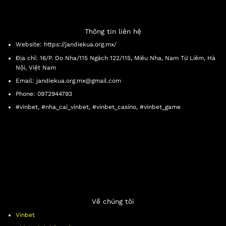
Thông tin liên hệ
Website: https://jandiekua.org.mx/
Địa chỉ: 16/P. Do Nha/115 Ngách 122/115, Miêu Nha, Nam Từ Liêm, Hà
Nội, Việt Nam
Email:
jandiekua.org.mx@gmail.com
Phone: 0972944793
#vinbet, #nha_cai_vinbet, #vinbet_casino, #vinbet_game
Về chúng tôi
Vinbet