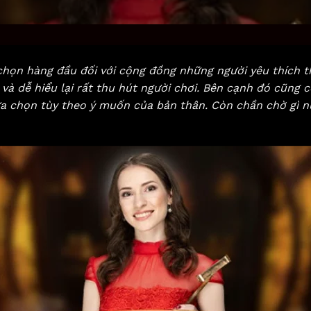
 chọn hàng đầu đối với cộng đồng những người yêu thích t
 và dễ hiểu lại rất thu hút người chơi. Bên cạnh đó cũng c
ựa chọn tùy theo ý muốn của bản thân. Còn chần chờ gì