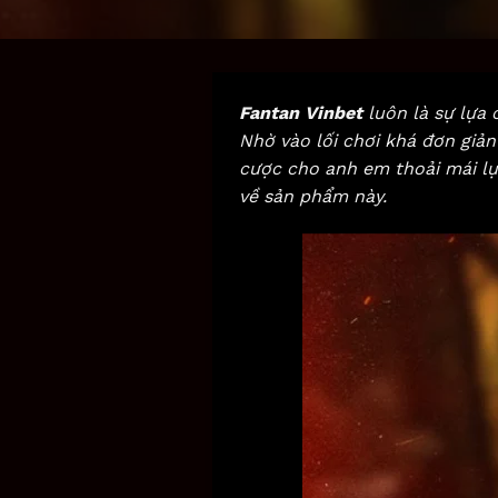
Fantan
Vinbet
luôn là sự lựa
Nhờ vào lối chơi khá đơn giản
cược cho anh em thoải mái l
về sản phẩm này.