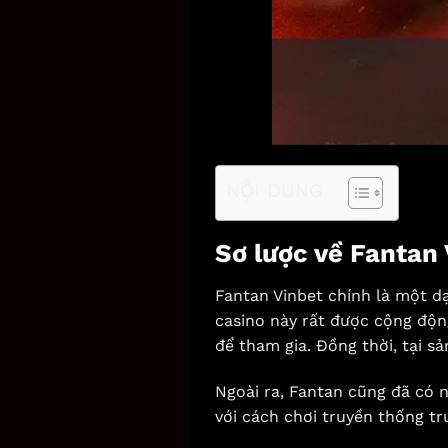
NỘI DUNG
Sơ lược về Fantan
Fantan Vinbet
chính là một dạ
casino này rất được cộng động 
để tham gia. Đồng thời, tại s
Ngoài ra, Fantan cũng đã có n
với cách chơi truyền thống tr