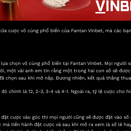
 cửa cược vô cùng phổ biến của Fantan Vinbet, mà các bạn
lựa chọn vô cùng phổ biến tại Fantan Vinbet. Mọi người s
ời, một vài anh em tin rằng một trong hai con số sẽ được
đã chọn sau khi mở nắp. Đương nhiên, kết quả thắng thua
ó chính là 12, 2-3, 3-4 và 4-1. Ngoài ra, tỷ lệ cược cho hì
ể đặt cược vào góc thì mọi người cũng sẽ được đặt vào số
 mà tiến hành đặt cược và sau khi mở ra xem là số lẻ ha