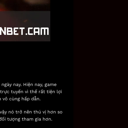
 ngày nay. Hiện nay, game
rực tuyến vì thế rất tiện lợi
ớn vô cùng hấp dẫn.
 vậy nó trở nên thú vị hơn so
 đối tượng tham gia hơn.