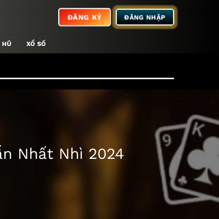
ĐĂNG KÝ
ĐĂNG NHẬP
 HŨ
XỔ SỐ
ẫn Nhất Nhì 2024