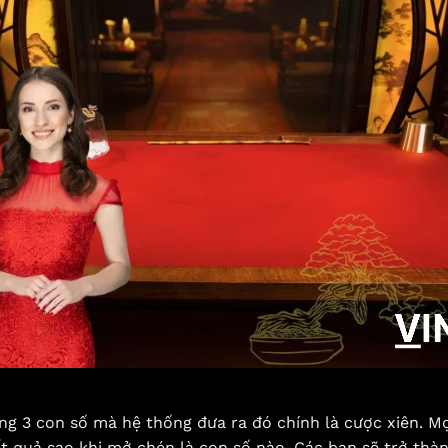
ng 3 con số mà hệ thống đưa ra đó chính là cược xiên. Mọ
ết quả sao khi mở chén là con số nào. Các bạn sẽ trở thà