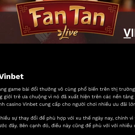
 Vinbet
ng game bài đổi thưởng vô cùng phổ biến trên thị trường
giới trẻ ưa chuộng vì nó đã xuất hiện trên các nền tảng t
ảnh casino Vinbet cung cấp cho người chơi nhiều ưu đãi l
hiều sự thay đổi để phù hợp với xu thế ngày nay, chính vì
ước đây. Bên cạnh đó, điều này cũng để phù với với nhiều