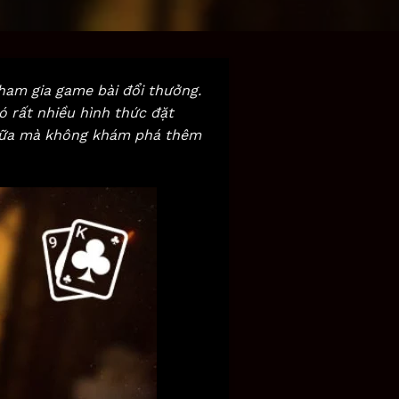
ham gia game bài đổi thưởng.
ó rất nhiều hình thức đặt
 nữa mà không khám phá thêm