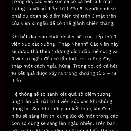
Trong đó, các viên xúc sẽ có cả hết là 6 mặt
tương từ với số điểm từ 1 đến 6. Người chơi sẽ
phải dự đoán số điểm hiển thị trên 3 mặt trên
của viên xí ngầu để có thể giành chiến thắng.
Khi bắt đầu ván chơi, dealer sẽ trực tiếp thả 3
viên xúc xắc xuống “Tháp Nhanh”. Các viên này
sẽ được thả theo 1 đường dích dắc mê cung và
3 viên xí ngầu đều sẽ lần lượt rơi xuống đáy
tháp một cách ngẫu hứng. Trong đó, có cả hết
16 kết quả được xảy ra trong khoảng từ 3 – 18
điểm.
Hệ thống sẽ so sánh kết quả số điểm tương
ứng trên bề mặt từ 3 viên xúc xắc khi chúng
dừng lại.
Sau khi thời gian kết thúc, khi đèn
hiệu sẽ sáng lên thì cùng lúc đó một trong các
con số cũng sẽ sáng lên ngẫu nhiên. Trên bàn,
cửa mở ra khi giao diện cuối cùng hiển thị màu