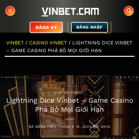
Chuyển
đến
nội
dung
ĐĂNG KÝ
ĐĂNG NHẬP
VINBET
/
CASINO VINBET
/
LIGHTNING DICE VINBET
– GAME CASINO PHÁ BỎ MỌI GIỚI HẠN
CASINO VINBET
Lightning Dice Vinbet – Game Casino
Phá Bỏ Mọi Giới Hạn
ĐÃ ĐĂNG TRÊN
THÁNG 5 14, 2024
BỞI
WHIS