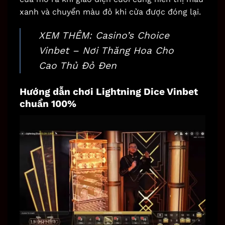
xanh và chuyển màu đỏ khi cửa được đóng lại.
XEM THÊM:
Casino’s Choice
Vinbet – Nơi Thăng Hoa Cho
Cao Thủ Đỏ Đen
Hướng dẫn chơi Lightning Dice Vinbet
chuẩn 100%