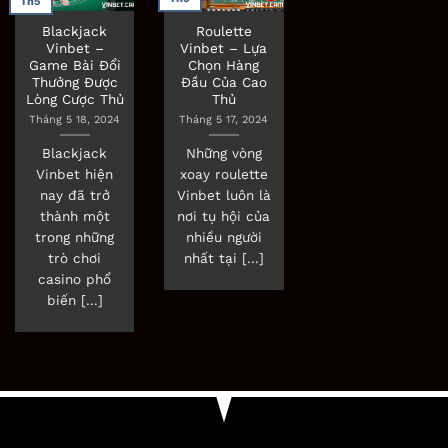
Th5
Blackjack
Roulette
Vinbet –
Vinbet – Lựa
Game Bài Đổi
Chọn Hàng
Thưởng Được
Đầu Của Cao
Lòng Cược Thủ
Thủ
Tháng 5 18, 2024
Tháng 5 17, 2024
Blackjack
Những vòng
Vinbet hiện
xoay roulette
nay đã trở
Vinbet luôn là
thành một
nơi tụ hội của
trong những
nhiều người
trò chơi
nhất tại [...]
casino phổ
biến [...]