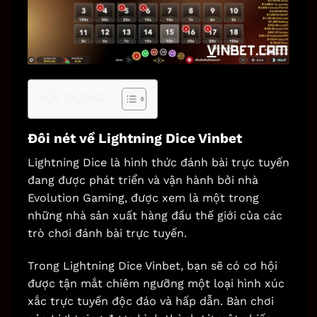
NỘI DUNG
Đôi nét về Lightning Dice Vinbet
Lightning Dice là hình thức đánh bài trực tuyến
đang được phát triển và vận hành bởi nhà
Evolution Gaming, được xem là một trong
những nhà sản xuất hàng đầu thế giới của các
trò chơi đánh bài trực tuyến.
Trong
Lightning Dice Vinbet
, bạn sẽ có cơ hội
được tận mắt chiêm ngưỡng một loại hình xúc
xắc trực tuyến độc đáo và hấp dẫn. Bàn chơi