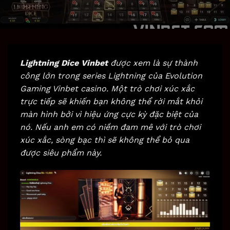
Lightning Dice Vinbet
được xem là sự thành
công lớn trong series Lightning của Evolution
Gaming
Vinbet casino
. Một trò chơi xúc xắc
trực tiếp sẽ khiến bạn không thể rời mắt khỏi
màn hình bởi vì hiệu ứng cực kỳ đặc biệt của
nó. Nếu anh em có niềm đam mê với trò chơi
xúc xắc, sòng bạc thì sẽ không thể bỏ qua
được siêu phẩm này.