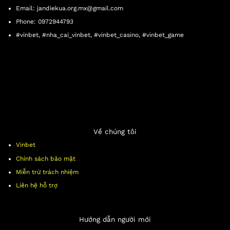
Email:
jandiekua.org.mx@gmail.com
Phone: 0972944793
#vinbet, #nha_cai_vinbet, #vinbet_casino, #vinbet_game
Về chúng tôi
Vinbet
Chính sách bảo mật
Miễn trừ trách nhiệm
Liên hệ hỗ trợ
Hướng dẫn người mới