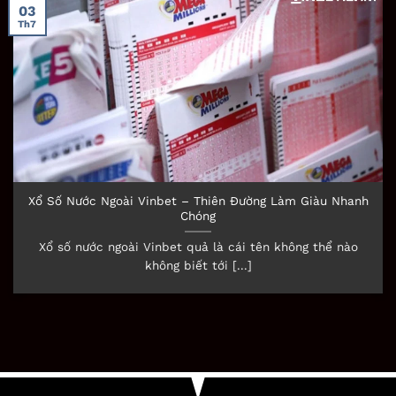
Xổ số Vinbet 3 miền
03
Th7
Tại chuyên mục xổ số Vinbet, bạn có thể dễ dàng
cập nhật những thông tin mới nhất về kết quả
trong ngày từ các nhà đài phổ biến ở Bắc, Trung
và Nam. Được đánh giá cao về tính đa dạng và độ
chính xác, Vinbet không chỉ là nơi cung cấp
thông tin nhanh chóng mà còn là điểm đến lý
tưởng cho các bạc thủ.
Xổ Số Nước Ngoài Vinbet – Thiên Đường Làm Giàu Nhanh
Với sự xuất hiện của nhiều tính năng độc đáo,
Chóng
trải nghiệm tại đây trở nên hấp dẫn hơn bao giờ
Xổ số nước ngoài Vinbet quả là cái tên không thể nào
hết. Bạn có thể tin tưởng vào sự đầy đủ và chính
không biết tới [...]
xác của thông tin được cung cấp, giúp bạn dễ
dàng theo dõi và tham gia vào thế giới game một
cách thuận tiện và thú vị.
Đánh giá của người chơi tại xổ số tại
Vinbet