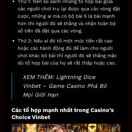
Thứ 1: Nên so sánh những tổ hợp bài giữa
các người chơi trụ lại được qua các vòng đặt
cược, những ai mà có bộ bài 5 lá bài mạnh
hơn thì người đó sẽ thắng và nhận toàn bộ
số tiền đã đặt qua các vòng.
Thứ 2: Nếu ai đó tố một mức tiền rất cao
hoặc các hành động đủ để làm cho người
chơi khác bỏ bài thì người đó sẽ thắng mặc
dù tổ hợp bài của họ sẽ rất thấp hoặc cao.
XEM THÊM:
Lightning Dice
Vinbet – Game Casino Phá Bỏ
Mọi Giới Hạn
Các tổ hợp mạnh nhất trong Casino’s
Choice Vinbet