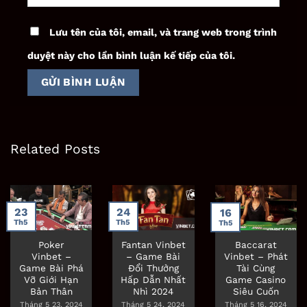
Lưu tên của tôi, email, và trang web trong trình
duyệt này cho lần bình luận kế tiếp của tôi.
Related Posts
23
24
16
Th5
Th5
Th5
Poker
Fantan Vinbet
Baccarat
Vinbet –
– Game Bài
Vinbet – Phát
Game Bài Phá
Đổi Thưởng
Tài Cùng
Vỡ Giới Hạn
Hấp Dẫn Nhất
Game Casino
Bản Thân
Nhì 2024
Siêu Cuốn
Tháng 5 23, 2024
Tháng 5 24, 2024
Tháng 5 16, 2024