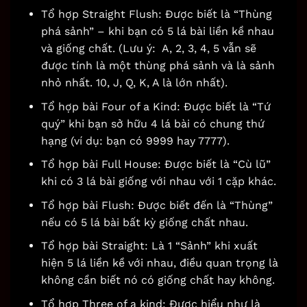
Tổ hợp Straight Flush: Được biết là “Thùng
phá sảnh” – khi bạn có 5 lá bài liền kề nhau
và giống chất. (Lưu ý: A, 2, 3, 4, 5 vẫn sẽ
được tính là một thùng phá sảnh và là sảnh
nhỏ nhất. 10, J, Q, K, A là lớn nhất).
Tổ hợp bài Four of a Kind: Được biết là “Tứ
quý” khi bạn sở hữu 4 lá bài có chung thứ
hạng (ví dụ: bạn có 9999 hay 7777).
Tổ hợp bài Full House: Được biết là “Cù lũ”
khi có 3 lá bài giống với nhau với 1 cặp khác.
Tổ hợp bài Flush: Được biết đến là “Thùng”
nếu có 5 lá bài bất kỳ giống chất nhau.
Tổ hợp bài Straight: Là 1 “Sảnh” khi xuất
hiện 5 lá liền kề với nhau, điều quan trọng là
không cần biết nó có giống chất hay không.
Tổ hợp Three of a kind: Được hiểu như là