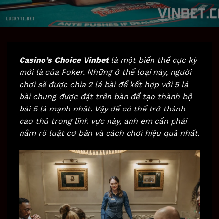
Casino’s Choice
Vinbet
là một biến thể cực kỳ
mới là của Poker. Những ở thể loại này,
người
chơi sẽ được chia 2 lá bài để kết hợp với 5 lá
bài chung được đặt trên bàn để tạo thành bộ
bài 5 lá mạnh nhất
. Vậy để có thể trở thành
cao thủ trong lĩnh vực này, anh em cần phải
nắm rõ luật cơ bản và cách chơi hiệu quả nhất.