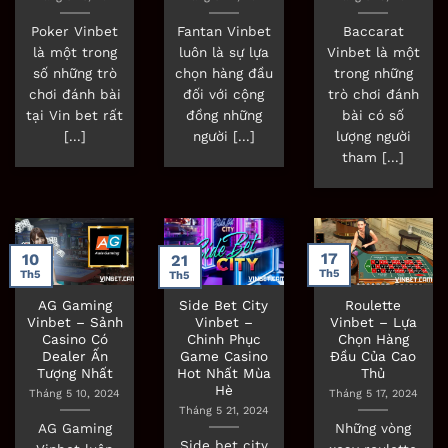
Poker Vinbet
Fantan Vinbet
Baccarat
là một trong
luôn là sự lựa
Vinbet là một
số những trò
chọn hàng đầu
trong những
chơi đánh bài
đối với cộng
trò chơi đánh
tại Vin bet rất
đồng những
bài có số
[...]
người [...]
lượng người
tham [...]
17
10
21
Th5
Th5
Th5
AG Gaming
Side Bet City
Roulette
Vinbet – Sảnh
Vinbet –
Vinbet – Lựa
Casino Có
Chinh Phục
Chọn Hàng
Dealer Ấn
Game Casino
Đầu Của Cao
Tượng Nhất
Hot Nhất Mùa
Thủ
Hè
Tháng 5 10, 2024
Tháng 5 17, 2024
Tháng 5 21, 2024
AG Gaming
Những vòng
Side bet city