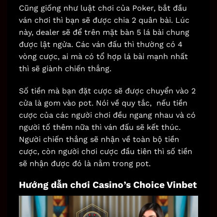
Cũng giống như luật chơi của Poker, bắt đầu
ván chơi thì bạn sẽ được chia 2 quân bài. Lúc
này, dealer sẽ để trên mặt bàn 5 lá bài chung
được lật ngửa. Các ván đấu thì thường có 4
vòng cược, ai mà có tổ hợp lá bài mạnh nhất
thì sẽ giành chiến thắng.
Số tiền mà bạn đặt cược sẽ được chuyển vào 2
cửa là gom vào pot. Nói về quy tắc, nếu tiền
cược của các người chơi đều ngang nhau và có
người tố thêm nữa thì ván đấu sẽ kết thúc.
Người chiến thắng sẽ nhận về toàn bộ tiền
cược, còn người chơi cược đầu tiên thì số tiền
sẽ nhận được đó là nằm trong pot.
Hướng dẫn chơi Casino’s Choice Vinbet