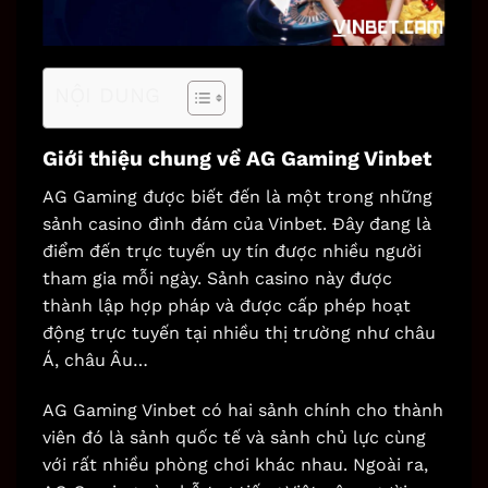
NỘI DUNG
Giới thiệu chung về AG Gaming Vinbet
AG Gaming được biết đến là một trong những
sảnh casino đình đám của Vinbet. Đây đang là
điểm đến trực tuyến uy tín được nhiều người
tham gia mỗi ngày. Sảnh casino này được
thành lập hợp pháp và được cấp phép hoạt
động trực tuyến tại nhiều thị trường như châu
Á, châu Âu…
AG Gaming Vinbet
có hai sảnh chính cho thành
viên đó là sảnh quốc tế và sảnh chủ lực cùng
với rất nhiều phòng chơi khác nhau. Ngoài ra,