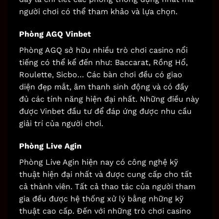
người chơi có thể tham khảo và lựa chọn.
Phòng AGQ Vinbet
Phòng AGQ sở hữu nhiều trò chơi casino nổi
tiếng có thể kể đến như: Baccarat, Rồng Hổ,
Roulette, Sicbo… Các bàn chơi đều có giao
diện đẹp mắt, âm thanh sinh động và có đầy
đủ các tính năng hiện đại nhất. Những điều này
được Vinbet đầu tư để đáp ứng được nhu cầu
giải trí của người chơi.
Phòng Live Agin
Phòng Live Agin hiện nay có công nghệ kỹ
thuật hiện đại nhất và được cung cấp cho tất
cả thành viên. Tất cả thao tác của người tham
gia đều được hệ thống xử lý bằng những kỹ
thuật cao cấp. Đến với những trò chơi casino