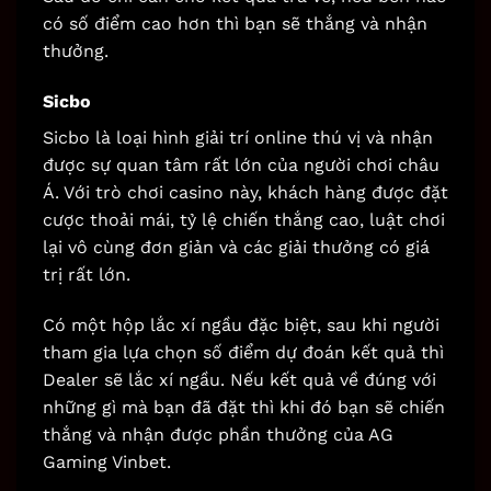
có số điểm cao hơn thì bạn sẽ thắng và nhận
thưởng.
Sicbo
Sicbo là loại hình giải trí online thú vị và nhận
được sự quan tâm rất lớn của người chơi châu
Á. Với trò chơi casino này, khách hàng được đặt
cược thoải mái, tỷ lệ chiến thắng cao, luật chơi
lại vô cùng đơn giản và các giải thưởng có giá
trị rất lớn.
Có một hộp lắc xí ngầu đặc biệt, sau khi người
tham gia lựa chọn số điểm dự đoán kết quả thì
Dealer sẽ lắc xí ngầu. Nếu kết quả về đúng với
những gì mà bạn đã đặt thì khi đó bạn sẽ chiến
thắng và nhận được phần thưởng của AG
Gaming Vinbet.