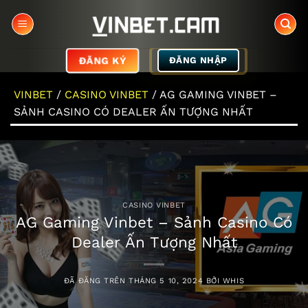
Chuyển
đến
nội
dung
ĐĂNG KÝ
ĐĂNG NHẬP
VINBET
/
CASINO VINBET
/
AG GAMING VINBET –
SẢNH CASINO CÓ DEALER ẤN TƯỢNG NHẤT
CASINO VINBET
AG Gaming Vinbet – Sảnh Casino Có
Dealer Ấn Tượng Nhất
ĐÃ ĐĂNG TRÊN
THÁNG 5 10, 2024
BỞI
WHIS