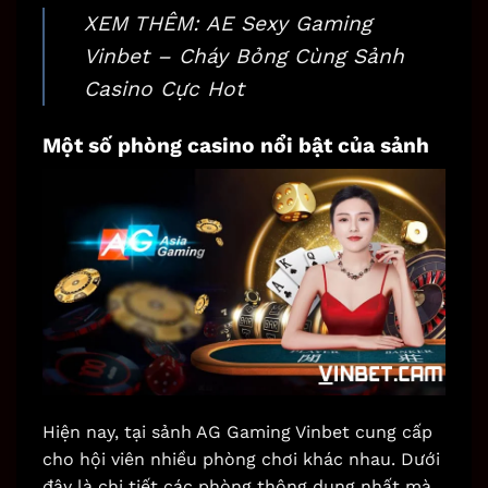
XEM THÊM:
AE Sexy Gaming
Vinbet – Cháy Bỏng Cùng Sảnh
Casino Cực Hot
Một số phòng casino nổi bật của sảnh
Hiện nay, tại sảnh AG Gaming Vinbet cung cấp
cho hội viên nhiều phòng chơi khác nhau. Dưới
đây là chi tiết các phòng thông dụng nhất mà