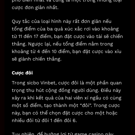
cược đơn giản nhất.
Quy tắc của loại hình này rất đơn giản nếu
tổng điểm của ba quả xúc xắc rơi vào khoảng
từ 11 đến 17 điểm, bạn đặt cược vào tài sẽ chiến
thắng. Ngược lại, nếu tổng điểm nằm trong
khoảng từ 4 đến 10 điểm, bạn đặt cược vào xỉu
sẽ giành chiến thắng.
Cược đôi
Trong sicbo Vinbet, cược đôi là một phần quan
trọng thu hút cộng đồng người dùng. Điều này
xảy ra khi kết quả của hai viên xí ngầu có cùng
một số điểm, tạo thành một “đôi”. Trong cược
này, bạn có thể chọn đặt cược cho một hoặc
nhiều đôi từ đôi 1 đến đôi 6.
Tuy nhiên, để hưởng lợi từ game casino này,