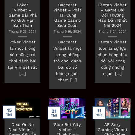
Poker
Baccarat
Fantan Vinbet
Vinbet –
Vinbet – Phát
– Game Bài
Game Bài Phá
Tài Cùng
Đổi Thưởng
Vỡ Giới Hạn
Game Casino
Hấp Dẫn Nhất
Bản Thân
Siêu Cuốn
Nhì 2024
Tháng 5 23, 2024
Tháng 5 16, 2024
Tháng 5 24, 2024
Poker Vinbet
Baccarat
Fantan Vinbet
là một trong
Vinbet là một
luôn là sự lựa
số những trò
trong những
chọn hàng đầu
chơi đánh bài
trò chơi đánh
đối với cộng
tại Vin bet rất
bài có số
đồng những
[...]
lượng người
người [...]
tham [...]
15
11
21
Th5
Th5
Th5
Deal Or No
Side Bet City
AE Sexy
Deal Vinbet –
Vinbet –
Gaming Vinbet
Game Gây Ấn
Chinh Phục
– Cháy Bỏng