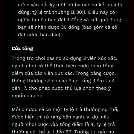
cược vào bất kỳ một bộ ba nào và kết quả là
đúng, tỷ lệ trả thưởng là 30:1. Điều này có
nghĩa là nếu bạn đặt 1 đồng và kết quả đúng,
bạn sẽ nhận được 30 đồng (bao gồm cả số
đặt cược ban đầu).
Cửa tổng
Trong trò chơi casino sử dụng 3 viên xúc xắc,
người chơi có thể thực hiện cược theo tổng
điểm của các viên xúc xắc. Trong bảng cược,
thông thường sẽ có các ô có tổng điểm từ 4
đến 17, cho phép cược thủ lựa chọn theo ý
muốn của họ.
Mỗi ô cược sẽ có một tỷ lệ trả thưởng cụ thể,
được hiển thị rõ ràng bên cạnh. Ví dụ, nếu
người chơi cược vào tổng điểm là 4, tỷ lệ trả
thưởng có thể là 1 đến 60. Tương tự, nếu họ