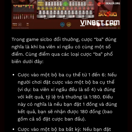
Trong game sicbo đổi thưởng, cược “ba” đúng
nghĩa là khi ba viên xí ngầu có cùng một số
điểm. Cùng điểm qua các loại cược “ba” phổ
biến dưới đây:
Cược vào một bộ ba cụ thể từ 1 đến 6: Nếu
người chơi đặt cược vào một bộ ba cụ thể
(ví dụ: ba viên xí ngầu đều là số 4) và đúng
với kết quả, tỷ lệ trả thưởng là 1:180. Điều
này có nghĩa là nếu bạn đặt 1 đồng và đúng
kết quả, bạn sẽ nhận được 180 đồng (bao
gồm cả số đặt cược ban đầu).
Cược vào một bộ ba bất kỳ: Nếu bạn đặt