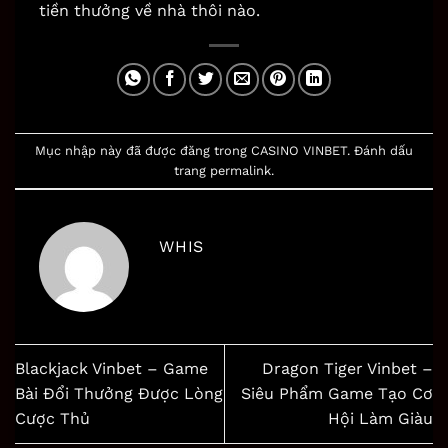
tiền thưởng về nhà thôi nào.
Mục nhập này đã được đăng trong
CASINO VINBET
. Đánh dấu
trang
permalink
.
WHIS
Blackjack Vinbet – Game
Dragon Tiger Vinbet –
Bài Đổi Thưởng Được Lòng
Siêu Phẩm Game Tạo Cơ
Cược Thủ
Hội Làm Giàu