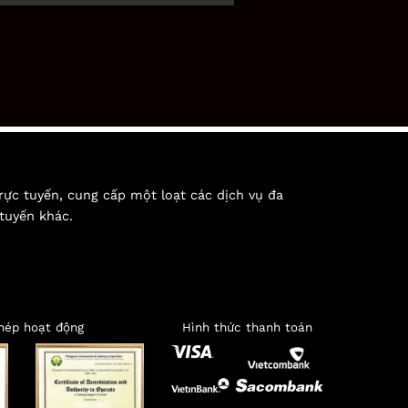
trực tuyến, cung cấp một loạt các dịch vụ đa
tuyến khác.
hép hoạt động
Hình thức thanh toán