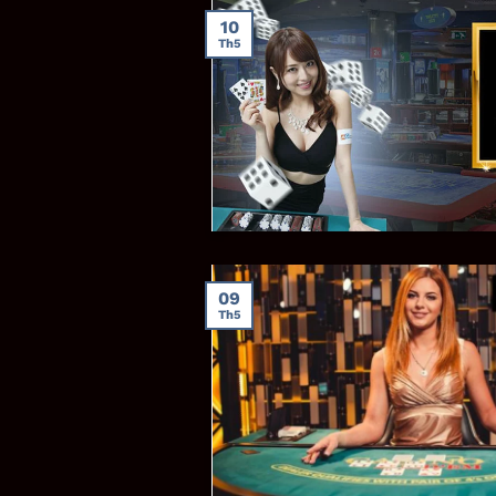
10
Th5
09
Th5