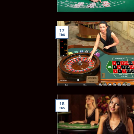
17
Th5
16
Th5