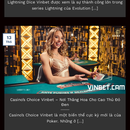
Lightning Dice Vinbet được xem là sự thành công lớn trong
động trên thị trường và là địa chỉ cá cược online
series Lightning của Evolution [...]
uy tín của nhiều người. Cược thủ thường chọn
sảnh AG Casino Vinbet vì đây là sảnh hoạt động
hoàn toàn hợp pháp và có tính bảo mật tuyệt
đối.
13
Th5
Sảnh AG Gaming luôn tiên phong đổi mới và
nâng cấp sản phẩm để mang đến cho người chơi
chất lượng tốt nhất. Ở đây anh em có thể tham
gia trải nghiệm với: Sicbo, Baccarat,…
Sảnh AE Sexy Gaming
Chọn tham gia trải nghiệm AE Sexy Gaming
Vinbet các bạn còn có thể đồng hành cùng
Casino’s Choice Vinbet – Nơi Thăng Hoa Cho Cao Thủ Đỏ
những cô nàng dealer nóng bỏng, quyến rũ.
Đen
Những cô nàng này không chỉ ăn mặc cuốn hút
Casino’s Choice Vinbet là một biến thể cực kỳ mới là của
mà còn là những tay chia bài cực kỳ chuyên
Poker. Những ở [...]
nghiệp. Ngoài ra các bóng hồng cũng hỗ trợ