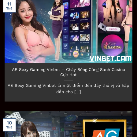
thác. Đồng thời, WM cũng được cấp phép để tạo
11
Th5
ra nhiều tựa game cá cược hấp dẫn.
Lựa chọn sảnh WM Casino Vinbet, người chơi sẽ
được trải nghiệm những loại hình cá cược hấp
dẫn. Nhiều bàn cược: Rồng hổ, Baccarat, Xóc
đĩa, Roulette, Tài xỉu với giao diện bắt mắt,
chuyên nghiệp được mở ra. Cược thủ sẽ được kết
nối bởi những dealer nóng bóng với sự hỗ trợ tận
AE Sexy Gaming Vinbet – Cháy Bỏng Cùng Sảnh Casino
tình và chuyên nghiệp nhất.
Cực Hot
Sảnh Evolution Casino Vinbet
AE Sexy Gaming Vinbet là một điểm đến đầy thú vị và hấp
dẫn cho [...]
10
Th5