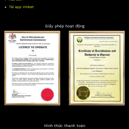
Tải app Vinbet
Giấy phép hoạt động
Hình thức thanh toán