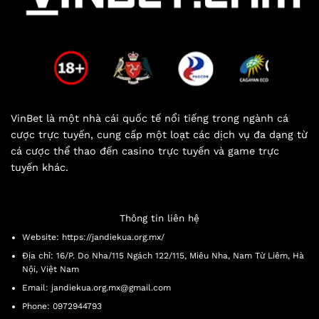
Rồng hổ: Đây là một tựa game casino cổ điển
được rất nhiều anh em yêu thích. Khi tham
gia, người chơi sẽ kết hợp việc đặt ra chiến
lược và sự may mắn của bản thân để có thể
giành chiến thắng.
Với những ưu điểm nổi bật như phong phú về trò
VinBet là một nhà cái quốc tế nổi tiếng trong ngành cá
chơi, ưu đãi siêu hấp dẫn, dịch vụ khách hàng
cược trực tuyến, cung cấp một loạt các dịch vụ đa dạng từ
cá cược thể thao đến casino trực tuyến và game trực
chất lượng. Casino Vinbet là một điểm đến lý
tuyến khác.
tưởng cho những anh em có niềm đam mê với
casino online. Hãy tham gia vào nhà cái Vinbet
ngay để trải nghiệm những giây phút giải trí chất
Thông tin liên hệ
lượng và tìm kiếm cơ hội chiến thắng nhé.
Website: https://jandiekua.org.mx/
Địa chỉ: 16/P. Do Nha/115 Ngách 122/115, Miêu Nha, Nam Từ Liêm, Hà
Nội, Việt Nam
Email:
jandiekua.org.mx@gmail.com
Phone: 0972944793