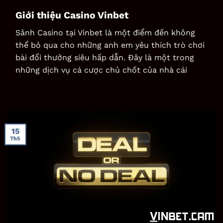
Giới thiệu Casino Vinbet
Sảnh Casino tại Vinbet là một điểm đến không
thể bỏ qua cho những anh em yêu thích trò chơi
bài đổi thưởng siêu hấp dẫn. Đây là một trong
những dịch vụ cá cược chủ chốt của nhà cái
Vinbet, đem đến trải nghiệm đẳng cấp từ các
sòng bài chuẩn quốc tế cho người chơi.
Với một loạt các thông tin, dịch vụ cá cược đa
dạng, hội viên có thể linh hoạt điều chỉnh mức
15
Th5
cược phù hợp với tài chính cá nhân.Hiện nay,
Casino Vinbet đã liên kết với rất nhiều sảnh cá
cược từ những nhà phát hành game hàng đầu
thế giới. Đem hàng loạt trò chơi trực tuyến đa
dạng để cược thủ lựa chọn tham gia.
Một số sảnh game Casino siêu hot có ở