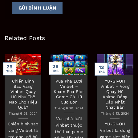
Related Posts
28
29
13
Th6
Th6
Th6
Chiến Binh
Vua Phá Lưới
YU-GI-OH
Sao Vàng
Vinbet –
Vinbet – Vòng
Vinbet Quay
Khám Phá Slot
Quay Hũ
Hũ Như Thế
Game Có Hũ
Anime Đẳng
Nào Cho Hiệu
Cực Lớn
Cấp Nhất
Quả?
Nhật Bản
Tháng 6 28, 2024
Tháng 6 29, 2024
Tháng 6 13, 2024
Vua phá lưới
Chiến binh sao
YU-GI-OH
Vinbet thuộc
vàng Vinbet là
Vinbet là dòng
thể loại game
trò chơi nổ hũ
game slot hiện