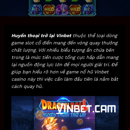
Huyền thoại trở lại Vinbet
thuộc thể loại dòng
game slot cổ điển mang đến vòng quay thưởng
chất lượng. Với nhiều biểu tượng ẩn chứa bên
trong là mức tiền cược tổng cực hấp dẫn mang
lại nguồn động lực lớn để mọi người giải trí. Để
giúp bạn hiểu rõ hơn về game nổ hũ
Vinbet
casino
này thì việc cần làm đầu tiên là nắm bắt
cách quay hũ.