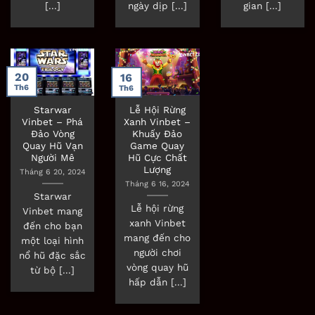
[...]
ngày dịp [...]
gian [...]
20
16
Th6
Th6
Starwar
Lễ Hội Rừng
Vinbet – Phá
Xanh Vinbet –
Đảo Vòng
Khuấy Đảo
Quay Hũ Vạn
Game Quay
Người Mê
Hũ Cực Chất
Lượng
Tháng 6 20, 2024
Tháng 6 16, 2024
Starwar
Lễ hội rừng
Vinbet mang
xanh Vinbet
đến cho bạn
mang đến cho
một loại hình
người chơi
nổ hũ đặc sắc
vòng quay hũ
từ bộ [...]
hấp dẫn [...]