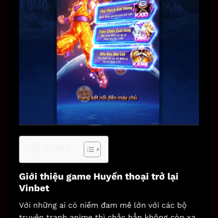
NỘI DUNG
Giới thiệu game Huyền thoại trở lại
Vinbet
Với những ai có niềm đam mê lớn với các bộ
truyện tranh anime thì chắc hẳn không còn xa