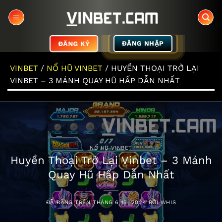
Chuyển
đến
nội
dung
ĐĂNG KÝ
ĐĂNG NHẬP
VINBET
/
NỔ HŨ VINBET
/
HUYỀN THOẠI TRỞ LẠI
VINBET – 3 MÁNH QUAY HŨ HẤP DẪN NHẤT
NỔ HŨ VINBET
Huyền Thoại Trở Lại Vinbet – 3 Mánh
Quay Hũ Hấp Dẫn Nhất
ĐÃ ĐĂNG TRÊN
THÁNG 6 15, 2024
BỞI
WHIS