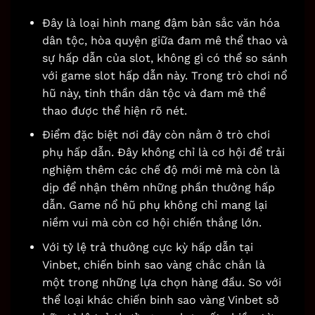
Đây là loại hình mang đậm bản sắc văn hóa
dân tộc, hòa quyện giữa đam mê thể thao và
sự hấp dẫn của slot, không gì có thể so sánh
với game slot hấp dẫn này. Trong trò chơi nổ
hũ này, tinh thần dân tộc và đam mê thể
thao được thể hiện rõ nét.
Điểm đặc biệt nơi đây còn nằm ở trò chơi
phụ hấp dẫn. Đây không chỉ là cơ hội để trải
nghiệm thêm các chế độ mới mẻ mà còn là
dịp để nhận thêm những phần thưởng hấp
dẫn. Game nổ hũ phụ không chỉ mang lại
niềm vui mà còn cơ hội chiến thắng lớn.
Với tỷ lệ trả thưởng cực kỳ hấp dẫn tại
Vinbet, chiến binh sao vàng chắc chắn là
một trong những lựa chọn hàng đầu. So với
thể loại khác chiến binh sao vàng Vinbet sở