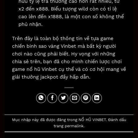
hữu tỷ lệ trả thưởng cao hơn rất nhiều, từ
x2 đến x888. Biểu tượng wild còn có tỉ lệ
cao lên đến x1888, là một con số không thể
phủ nhận.
Trên đây là toàn bộ thông tin về tựa game
chiến binh sao vàng Vinbet mà bất kỳ người
chơi nào cũng phải biết. Hy vọng với những
chia sẻ trên, bạn đã cho mình chiến lược chơi
game
nổ hũ Vinbet
cụ thể và có cơ hội mang về
giải thưởng jackpot đầy hấp dẫn.
Mục nhập này đã được đăng trong
NỔ HŨ VINBET
. Đánh dấu
trang
permalink
.