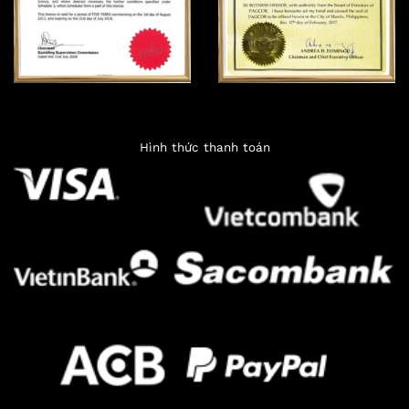
Hình thức thanh toán