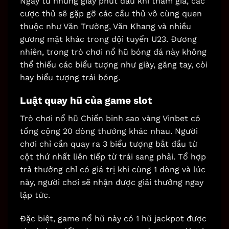
Ngay từ những giây phút đầu khi tham gia, các
cược thủ sẽ gặp gỡ các cầu thủ vô cùng quen
thuộc như Văn Trường, Văn Khang và nhiều
gương mặt khác trong đội tuyển U23. Đương
nhiên, trong trò chơi nổ hũ bóng đá này không
thể thiếu các biểu tượng như giày, găng tay, còi
hay biểu tượng trái bóng.
Luật quay hũ của game slot
Trò chơi nổ hũ Chiến binh sao vàng Vinbet có
tổng cộng 20 dòng thưởng khác nhau. Người
chơi chỉ cần quay ra 3 biểu tượng bắt đầu từ
cột thứ nhất liên tiếp từ trái sang phải. Tổ hợp
trả thưởng chỉ có giá trị khi cùng 1 dòng và lúc
này, người chơi sẽ nhận được giải thưởng ngay
lập tức.
Đặc biệt, game nổ hũ này có 1 hũ jackpot được