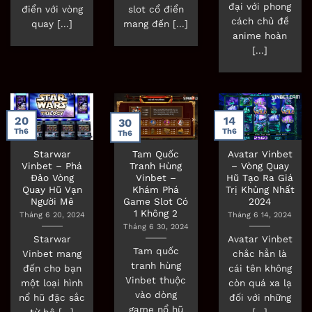
đại với phong
điển với vòng
slot cổ điển
cách chủ đề
quay [...]
mang đến [...]
anime hoàn
[...]
20
14
30
Th6
Th6
Th6
Starwar
Tam Quốc
Avatar Vinbet
Vinbet – Phá
Tranh Hùng
– Vòng Quay
Đảo Vòng
Vinbet –
Hũ Tạo Ra Giá
Quay Hũ Vạn
Khám Phá
Trị Khủng Nhất
Người Mê
Game Slot Có
2024
1 Không 2
Tháng 6 20, 2024
Tháng 6 14, 2024
Tháng 6 30, 2024
Starwar
Avatar Vinbet
Tam quốc
Vinbet mang
chắc hẳn là
tranh hùng
đến cho bạn
cái tên không
Vinbet thuộc
một loại hình
còn quá xa lạ
vào dòng
nổ hũ đặc sắc
đối với những
game nổ hũ