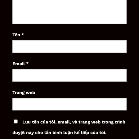
Tên
*
Email
*
Trang web
Lưu tên của tôi, email, và trang web trong trình
duyệt này cho lần bình luận kế tiếp của tôi.