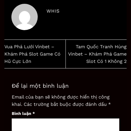
WHIS
Vua Phá Lưới Vinbet –
Tam Quốc Tranh Hùng
Khám Phá Slot Game Có
Vinbet – Khám Phá Game
Hũ Cực Lớn
Slot Có 1 Không 2
Để lại một bình luận
Email của bạn sẽ không được hiển thị công
khai.
Các trường bắt buộc được đánh dấu
*
Bình luận
*