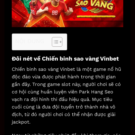
NỘI DUNG
Đôi nét về Chiến binh sao vàng Vinbet
Chiến binh sao vàng Vinbet
là một game nổ hũ
độc đáo vừa được phát hành trong thời gian
gần đây. Trong game slot này, người chơi sẽ có
cơ hội cùng huấn luyện viên Park Hang Seo
vạch ra đội hình thi đấu hiệu quả. Mục tiêu
cuối cùng là đưa đội tuyển trở thành nhà vô
địch, từ đó người chơi có thể nhận được giải
jackpot.