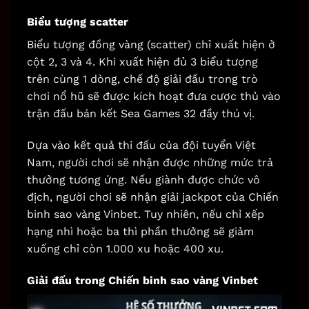
Biểu tượng scatter
Biểu tượng đồng vàng (scatter) chỉ xuất hiện ở
cột 2, 3 và 4. Khi xuất hiện đủ 3 biểu tượng
trên cùng 1 dòng, chế độ giải đấu trong trò
chơi nổ hũ sẽ được kích hoạt đưa cược thủ vào
trận đấu bán kết Sea Games 32 đầy thú vị.
Dựa vào kết quả thi đấu của đội tuyển Việt
Nam, người chơi sẽ nhận được những mức trả
thưởng tương ứng. Nếu giành được chức vô
địch, người chơi sẽ nhận giải jackpot của Chiến
binh sao vàng Vinbet. Tuy nhiên, nếu chỉ xếp
hạng nhì hoặc ba thì phần thưởng sẽ giảm
xuống chỉ còn 1.000 xu hoặc 400 xu.
Giải đấu trong Chiến binh sao vàng Vinbet