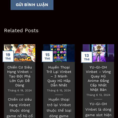
Related Posts
19
15
13
Th6
Th6
Th6
Chiến Cơ Siêu
Huyền Thoại
YU-GI-OH
Hạng Vinbet –
Trở Lại Vinbet
Vinbet – Vòng
Tạo Đột Phá
– 3 Mánh
Quay Hũ
Lớn Cực Dễ
Quay Hũ Hấp
Anime Đẳng
Dàng
Dẫn Nhất
Cấp Nhất
Nhật Bản
Tháng 6 19, 2024
Tháng 6 15, 2024
Tháng 6 13, 2024
Chiến cơ siêu
Huyền thoại
YU-GI-OH
hạng Vinbet
trở lại Vinbet
Vinbet là dòng
thuộc dòng
thuộc thể loại
game slot hiện
game nổ hũ cổ
dòng game