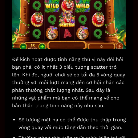
Để kích hoạt được tính năng thú vị này đòi hỏi
bạn phải có ít nhất 3 biểu tượng scatter trở
lên. Khi đó, người chơi sẽ có tối đa 5 vòng quay
thưởng với mỗi lượt mang đến cơ hội nhận các
phần thưởng chất lượng nhất. Sau đây là
những vật phẩm mà bạn có thể mang về cho
bản thân trong tính năng này như sau:
Số lượng mặt nạ có thể được thu thập trong
vòng quay với mức tăng dần theo thời gian.
Thưởng nóng dựa trên mức cược hiện tại với