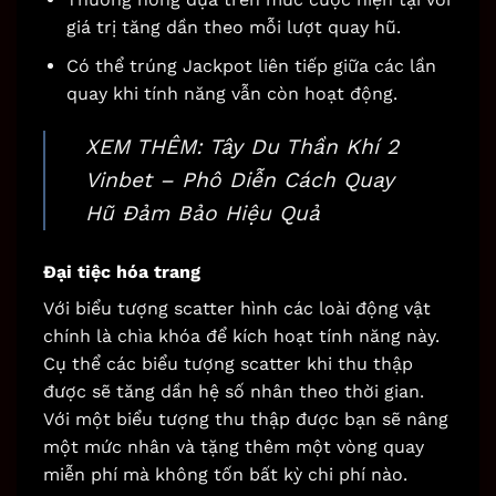
giá trị tăng dần theo mỗi lượt quay hũ.
Có thể trúng Jackpot liên tiếp giữa các lần
quay khi tính năng vẫn còn hoạt động.
XEM THÊM:
Tây Du Thần Khí 2
Vinbet – Phô Diễn Cách Quay
Hũ Đảm Bảo Hiệu Quả
Đại tiệc hóa trang
Với biểu tượng scatter hình các loài động vật
chính là chìa khóa để kích hoạt tính năng này.
Cụ thể các biểu tượng scatter khi thu thập
được sẽ tăng dần hệ số nhân theo thời gian.
Với một biểu tượng thu thập được bạn sẽ nâng
một mức nhân và tặng thêm một vòng quay
miễn phí mà không tốn bất kỳ chi phí nào.