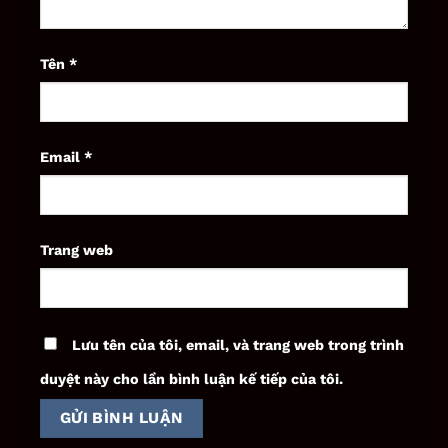
Tên
*
Email
*
Trang web
Lưu tên của tôi, email, và trang web trong trình
duyệt này cho lần bình luận kế tiếp của tôi.