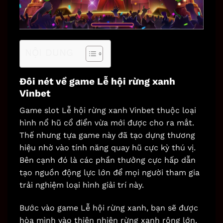
NỘI DUNG
Đôi nét về game Lễ hội rừng xanh
Vinbet
Game slot
Lễ hội rừng xanh Vinbet
thuộc loại
hình nổ hũ cổ điển vừa mới được cho ra mắt.
Thế nhưng tựa game này đã tạo dựng thương
hiệu nhờ vào tính năng quay hũ cực kỳ thú vị.
Bên cạnh đó là các phần thưởng cực hấp dẫn
tạo nguồn động lực lớn để mọi người tham gia
trải nghiệm loại hình giải trí này.
Bước vào game Lễ hội rừng xanh, bạn sẽ được
hòa mình vào thiên nhiên rừng xanh rộng lớn.