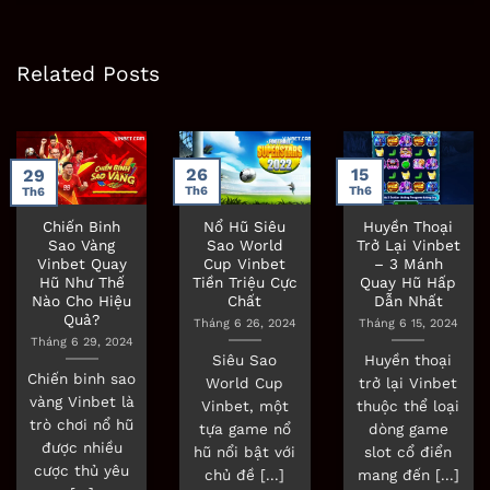
Related Posts
26
15
29
Th6
Th6
Th6
Chiến Binh
Nổ Hũ Siêu
Huyền Thoại
Sao Vàng
Sao World
Trở Lại Vinbet
Vinbet Quay
Cup Vinbet
– 3 Mánh
Hũ Như Thế
Tiền Triệu Cực
Quay Hũ Hấp
Nào Cho Hiệu
Chất
Dẫn Nhất
Quả?
Tháng 6 26, 2024
Tháng 6 15, 2024
Tháng 6 29, 2024
Siêu Sao
Huyền thoại
Chiến binh sao
World Cup
trở lại Vinbet
vàng Vinbet là
Vinbet, một
thuộc thể loại
trò chơi nổ hũ
tựa game nổ
dòng game
được nhiều
hũ nổi bật với
slot cổ điển
cược thủ yêu
chủ đề [...]
mang đến [...]