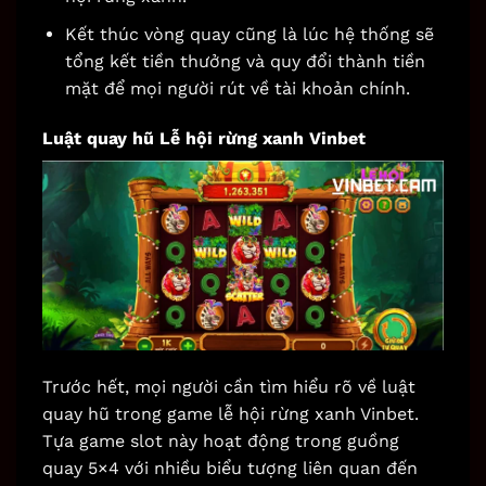
Kết thúc vòng quay cũng là lúc hệ thống sẽ
tổng kết tiền thưởng và quy đổi thành tiền
mặt để mọi người rút về tài khoản chính.
Luật quay hũ Lễ hội rừng xanh Vinbet
Trước hết, mọi người cần tìm hiểu rõ về luật
quay hũ trong game lễ hội rừng xanh Vinbet.
Tựa game slot này hoạt động trong guồng
quay 5×4 với nhiều biểu tượng liên quan đến