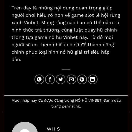
Trên đây là những nội dung quan trọng giúp
người chơi hiểu rõ hơn về game slot lễ hội rừng
xanh Vinbet. Mong rằng các bạn có thể nắm rõ
hình thức trả thưởng cùng luật quay hũ chính
trong tựa game
nổ hũ Vinbet
này. Từ đó mọi
người sẽ có thêm nhiều cơ sở để thành công
chinh phục loại hình nổ hũ giải trí siêu hấp
dẫn.
Mục nhập này đã được đăng trong
NỔ HŨ VINBET
. Đánh dấu
trang
permalink
.
WHIS