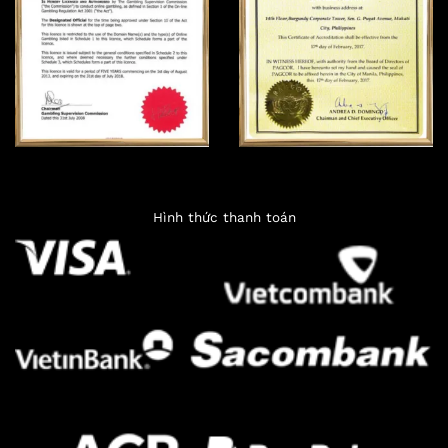
Hình thức thanh toán