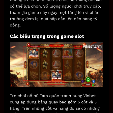
có thể lựa chọn. Số lượng người chơi truy cập,
tham gia game này ngày một tăng lên vì phần
thưởng đem lại quá hấp dẫn lên đến hàng tỷ
đồng.
Các biểu tượng trong game slot
Trò chơi nổ hũ Tam quốc tranh hùng Vinbet
cũng áp dụng bảng quay bao gồm 5 cột và 3
hàng. Trên những cột và hàng đó sẽ có những