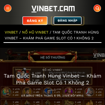
Chuyển
đến
nội
dung
ĐĂNG KÝ
ĐĂNG NHẬP
VINBET
/
NỔ HŨ VINBET
/
TAM QUỐC TRANH HÙNG
VINBET – KHÁM PHÁ GAME SLOT CÓ 1 KHÔNG 2
NỔ HŨ VINBET
Tam Quốc Tranh Hùng Vinbet – Khám
Phá Game Slot Có 1 Không 2
ĐÃ ĐĂNG TRÊN
THÁNG 6 30, 2024
BỞI
WHIS