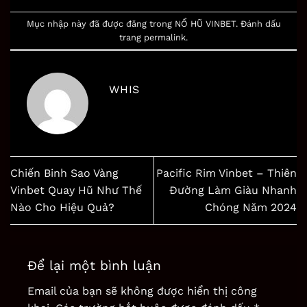
Mục nhập này đã được đăng trong
NỔ HŨ VINBET
. Đánh dấu
trang
permalink
.
WHIS
Chiến Binh Sao Vàng
Pacific Rim Vinbet – Thiên
Vinbet Quay Hũ Như Thế
Đường Làm Giàu Nhanh
Nào Cho Hiệu Quả?
Chóng Năm 2024
Để lại một bình luận
Email của bạn sẽ không được hiển thị công