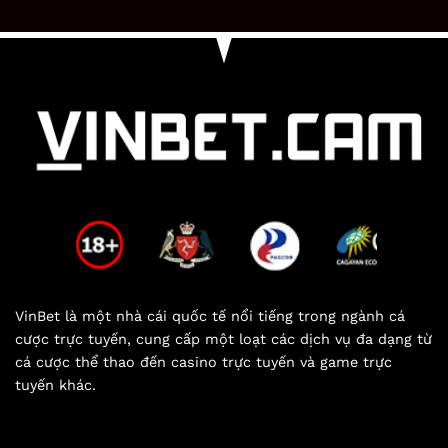
VinBet là một nhà cái quốc tế nổi tiếng trong ngành cá
cược trực tuyến, cung cấp một loạt các dịch vụ đa dạng từ
cá cược thể thao đến casino trực tuyến và game trực
tuyến khác.