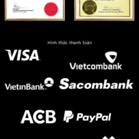
Hình thức thanh toán