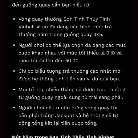
đến guồng quay cần bạn hiểu rõ:
Vòng quay thưởng Sơn Tinh Thủy Tinh
Vinbet sẽ có đa dạng các hình thức trả
thưởng nằm trong guồng quay 3×5.
Người chơi có thể lựa chọn đa dạng các mức
cược khác nhau với mức tối thiểu là 0.10 và
mức tối đa lên đến 50.00.
Chỉ có biểu tượng trả thưởng cao nhất mới
được hệ thống tính tiền vào ví dư của bạn.
Mọi tổ hợp chiến thắng sẽ được trao thưởng
từ guồng quay ngoài cùng từ trái sang phải.
Người chơi nếu muốn dừng vòng quay thì
cần phải trúng Jackpot và hệ thống sẽ tự
động tổng kết lại tiền cược tổng.
Nút bấm trong Sơn Tinh Thủy Tinh Vinbet