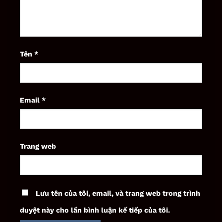
Tên
*
Email
*
Trang web
Lưu tên của tôi, email, và trang web trong trình
duyệt này cho lần bình luận kế tiếp của tôi.