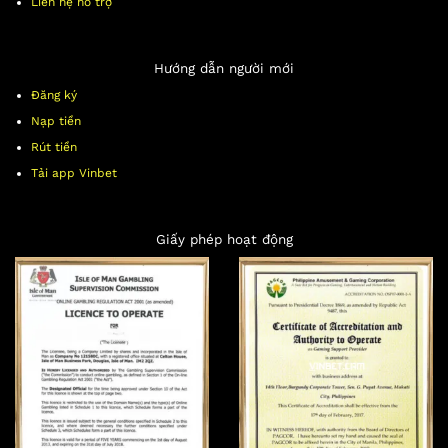
Liên hệ hỗ trợ
Hướng dẫn người mới
Đăng ký
Nạp tiền
Rút tiền
Tải app Vinbet
Giấy phép hoạt động