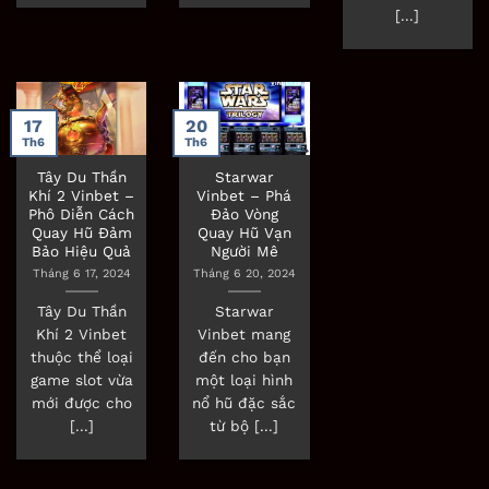
[...]
17
20
Th6
Th6
Tây Du Thần
Starwar
Khí 2 Vinbet –
Vinbet – Phá
Phô Diễn Cách
Đảo Vòng
Quay Hũ Đảm
Quay Hũ Vạn
Bảo Hiệu Quả
Người Mê
Tháng 6 17, 2024
Tháng 6 20, 2024
Tây Du Thần
Starwar
Khí 2 Vinbet
Vinbet mang
thuộc thể loại
đến cho bạn
game slot vừa
một loại hình
mới được cho
nổ hũ đặc sắc
[...]
từ bộ [...]