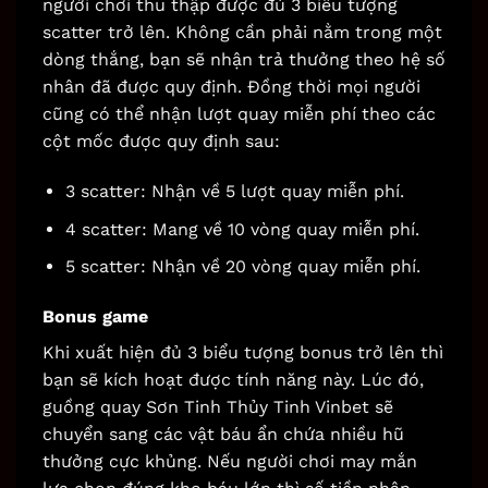
người chơi thu thập được đủ 3 biểu tượng
scatter trở lên. Không cần phải nằm trong một
dòng thắng, bạn sẽ nhận trả thưởng theo hệ số
nhân đã được quy định. Đồng thời mọi người
cũng có thể nhận lượt quay miễn phí theo các
cột mốc được quy định sau:
3 scatter: Nhận về 5 lượt quay miễn phí.
4 scatter: Mang về 10 vòng quay miễn phí.
5 scatter: Nhận về 20 vòng quay miễn phí.
Bonus game
Khi xuất hiện đủ 3 biểu tượng bonus trở lên thì
bạn sẽ kích hoạt được tính năng này. Lúc đó,
guồng quay Sơn Tinh Thủy Tinh Vinbet sẽ
chuyển sang các vật báu ẩn chứa nhiều hũ
thưởng cực khủng. Nếu người chơi may mắn