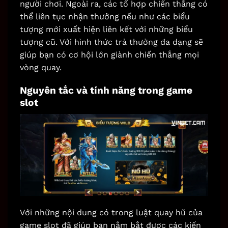
người chơi. Ngoài ra, các tổ hợp chiến thắng có
thể liên tục nhận thưởng nếu như các biểu
tượng mới xuất hiện liên kết với những biểu
tượng cũ. Với hình thức trả thưởng đa dạng sẽ
giúp bạn có cơ hội lớn giành chiến thắng mọi
vòng quay.
Nguyên tắc và tính năng trong game
slot
Với những nội dung có trong luật quay hũ của
game slot đã giúp bạn nắm bắt được các kiến