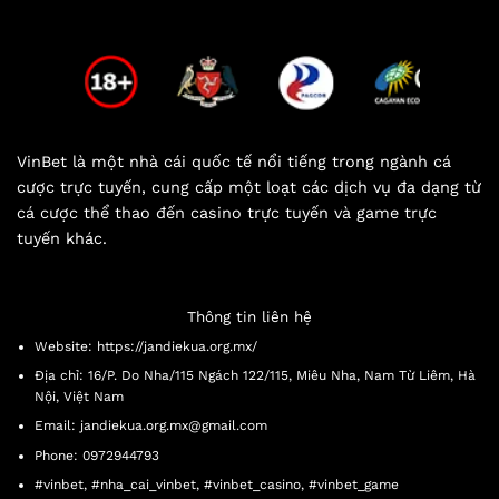
VinBet là một nhà cái quốc tế nổi tiếng trong ngành cá
cược trực tuyến, cung cấp một loạt các dịch vụ đa dạng từ
cá cược thể thao đến casino trực tuyến và game trực
tuyến khác.
Thông tin liên hệ
Website: https://jandiekua.org.mx/
Địa chỉ: 16/P. Do Nha/115 Ngách 122/115, Miêu Nha, Nam Từ Liêm, Hà
Nội, Việt Nam
Email:
jandiekua.org.mx@gmail.com
Phone: 0972944793
#vinbet, #nha_cai_vinbet, #vinbet_casino, #vinbet_game