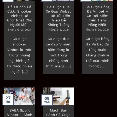
Hé Lộ Kèo Cá
Cá Cược Đua
Cá Cược Bóng
Cược Snooker
Xe Đạp Vinbet
Đá Vinbet –
Vinbet Dễ
– Bỏ Túi Tiền
Cơ Hội Kiếm
Chơi Nhất Cho
Triệu Dễ
Tiền Tiềm
Người Mới
Không Tưởng
Năng Nhất
Tháng 6 12, 2024
Tháng 6 3, 2024
Tháng 5 30, 2024
Cá cược
Cá cược đua
Cá cược bóng
snooker
xe đạp Vinbet
đá Vinbet đã
Vinbet là một
hiện đang là
từng bước
trong những
một trong
khẳng định vị
loại hình giải
những hình
thế của mình
trí được nhiều
thức mang [...]
trong [...]
người [...]
27
09
Th5
Th6
SABA Sport
Mách Bạn
Vinbet – Sảnh
Cách Cá Cược