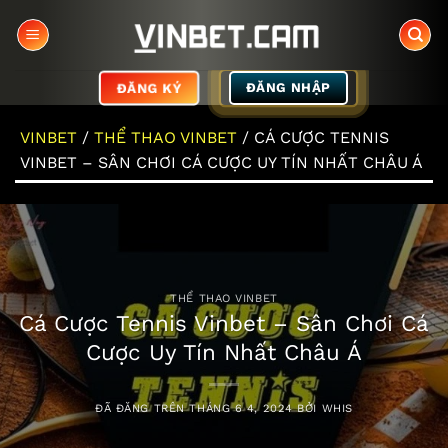
Chuyển
đến
nội
dung
ĐĂNG KÝ
ĐĂNG NHẬP
VINBET
/
THỂ THAO VINBET
/
CÁ CƯỢC TENNIS
VINBET – SÂN CHƠI CÁ CƯỢC UY TÍN NHẤT CHÂU Á
THỂ THAO VINBET
Cá Cược Tennis Vinbet – Sân Chơi Cá
Cược Uy Tín Nhất Châu Á
ĐÃ ĐĂNG TRÊN
THÁNG 6 4, 2024
BỞI
WHIS