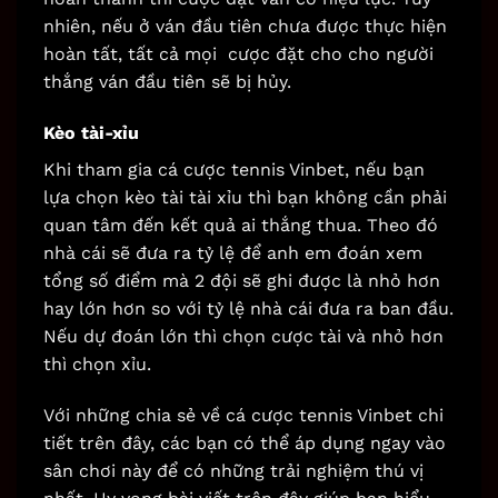
nhiên, nếu ở ván đầu tiên chưa được thực hiện
hoàn tất, tất cả mọi cược đặt cho cho người
thắng ván đầu tiên sẽ bị hủy.
Kèo tài-xỉu
Khi tham gia cá cược tennis Vinbet, nếu bạn
lựa chọn kèo tài tài xỉu thì bạn không cần phải
quan tâm đến kết quả ai thắng thua. Theo đó
nhà cái sẽ đưa ra tỷ lệ để anh em đoán xem
tổng số điểm mà 2 đội sẽ ghi được là nhỏ hơn
hay lớn hơn so với tỷ lệ nhà cái đưa ra ban đầu.
Nếu dự đoán lớn thì chọn cược tài và nhỏ hơn
thì chọn xỉu.
Với những chia sẻ về cá cược tennis Vinbet chi
tiết trên đây, các bạn có thể áp dụng ngay vào
sân chơi này để có những trải nghiệm thú vị