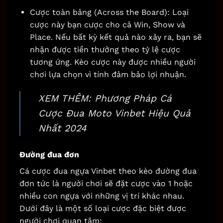
Cược toàn bảng (Across the Board): Loại
cược này bạn cược cho cả Win, Show và
Place. Nếu bất kỳ kết quả nào xảy ra, bạn sẽ
nhận được tiền thưởng theo tỷ lệ cược
tương ứng. Kèo cược này được nhiều người
chơi lựa chọn vì tính đảm bảo lợi nhuận.
XEM THÊM:
Phương Pháp Cá
Cược Đua Moto Vinbet Hiệu Quả
Nhất 2024
Đường đua đơn
Cá cược đua ngựa Vinbet theo kèo đường đua
đơn tức là người chơi sẽ đặt cược vào 1 hoặc
nhiều con ngựa với những vị trí khác nhau.
Dưới đây là một số loại cược đặc biệt được
người chơi quan tâm: