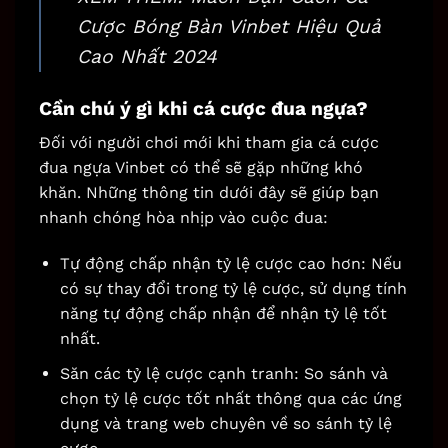
Cược Bóng Bàn Vinbet Hiệu Quả
Cao Nhất 2024
Cần chú ý gì khi cá cược đua ngựa?
Đối với người chơi mới khi tham gia cá cược
đua ngựa Vinbet có thể sẽ gặp những khó
khăn. Những thông tin dưới đây sẽ giúp bạn
nhanh chóng hòa nhịp vào cuộc đua:
Tự động chấp nhận tỷ lệ cược cao hơn: Nếu
có sự thay đổi trong tỷ lệ cược, sử dụng tính
năng tự động chấp nhận để nhận tỷ lệ tốt
nhất.
Săn các tỷ lệ cược cạnh tranh: So sánh và
chọn tỷ lệ cược tốt nhất thông qua các ứng
dụng và trang web chuyên về so sánh tỷ lệ