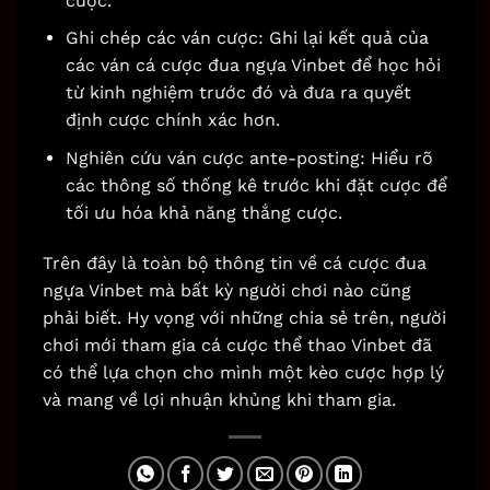
cược.
Ghi chép các ván cược: Ghi lại kết quả của
các ván c
á cược đua ngựa Vinbet
để học hỏi
từ kinh nghiệm trước đó và đưa ra quyết
định cược chính xác hơn.
Nghiên cứu ván cược ante-posting: Hiểu rõ
các thông số thống kê trước khi đặt cược để
tối ưu hóa khả năng thắng cược.
Trên đây là toàn bộ thông tin về cá cược đua
ngựa Vinbet mà bất kỳ người chơi nào cũng
phải biết. Hy vọng với những chia sẻ trên, người
chơi mới tham gia cá cược
thể thao Vinbet
đã
có thể lựa chọn cho mình một kèo cược hợp lý
và mang về lợi nhuận khủng khi tham gia.