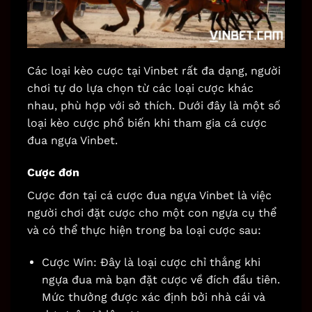
Các loại kèo cược tại Vinbet rất đa dạng, người
chơi tự do lựa chọn từ các loại cược khác
nhau, phù hợp với sở thích. Dưới đây là một số
loại kèo cược phổ biến khi tham gia cá cược
đua ngựa Vinbet.
Cược đơn
Cược đơn tại cá cược đua ngựa Vinbet là việc
người chơi đặt cược cho một con ngựa cụ thể
và có thể thực hiện trong ba loại cược sau:
Cược Win: Đây là loại cược chỉ thắng khi
ngựa đua mà bạn đặt cược về đích đầu tiên.
Mức thưởng được xác định bởi nhà cái và