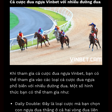
Cá cược đua ngựa Vinbet với nhiều đường đua
Khi tham gia cá cược đua ngựa Vinbet, bạn có
thể tham gia vào các loại cá cược đua ngựa
phổ biến với nhiều đường đua. Một số hình
thức bạn có thể tham gia như:
Daily Double: Đây là loại cược mà bạn chọn
con ngựa đua thắng ở cả hai vòng đua liên