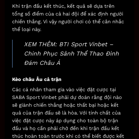
Khi trận đấu kết thúc, kết quả sẽ dựa trên
tổng số điểm của cả hai đội để xác định người
chiến thắng. Vì vậy người chơi có thể cân nhắc
thể loại này.
XEM THÊM:
BTI Sport Vinbet –
Chinh Phục Sảnh Thể Thao Đình
Đám Châu Á
Kèo châu Âu cả trận
Các cá nhân tham gia vào việc đặt cược tại
SABA Sport Vinbet phải dự đoán rằng đội nào
sẽ giành chiến thắng hoặc thất bại hoặc kết
quả của trận đấu sẽ là hòa. Với tính chất của
việc đặt cược này áp dụng cho toàn bộ trận
đấu và họ cần phải chờ đến khi trận đấu kết
thúc hoàn toàn trước khi có thể biết được kết