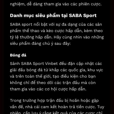
nghiệm, dễ dàng tham gia vào các phiên cược.
Danh mục siêu phẩm tại SABA Sport
SABA sport nổi bật với sự đa dạng của các sản
phẩm thể thao và kèo cược hấp dẫn, kèm theo
tỷ lệ thưởng hấp dẫn. Hãy cùng nhìn vào những
siêu phẩm đáng chú ý sau đây:
Bóng đá
Sảnh SABA Sport Vinbet đều đặn cập nhật các
giải đấu bóng đá từ khắp các quốc gia, khu vực
và trên toàn thế giới, tạo điều kiện cho bạn
không chỉ để theo dõi các trận đấu mà còn
tham gia vào các cơ hội cược hấp dẫn.
Trong trường hợp trận đấu bị hoãn hoặc gặp
vấn đề, nhà cái cam kết hoàn trả tiền cược. Tuy
nhiên, cần lưu ý rằng kết quả của các cược chỉ