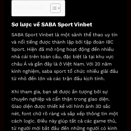
NỘI DUNG
Sơ lược về SABA Sport Vinbet
SABA Sport Vinbet
là một sảnh thể thao uy tín
và nổi tiếng được thành lập bởi tập đoàn IBC
Sport. Hiện đã mở rộng hoạt động đến nhiều
nhà cái trên toàn cầu, đặc biệt là tại khu vực
châu Á và gần đây là ở Việt Nam. Với 20 năm
kinh nghiệm, saba sport tổ chức nhiều giải đấu
từ nhỏ đến lớn và các trận đấu kịch tính.
Khi tham gia, bạn sẽ được ấn tượng bởi sự
chuyên nghiệp và cẩn thận trong giao diện.
Giao diện được thiết kế với hình ảnh 3D sắc
nét, font chữ rõ ràng và sắp xếp thông tin một
cách logic. Điều này giúp tất cả các game thủ,
từ người mới bắt đầu đến những người có kinh