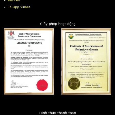
Rút tiền
Tải app Vinbet
Giấy phép hoạt động
Hình thức thanh toán