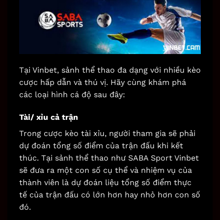
Tại Vinbet, sảnh thể thao đa dạng với nhiều kèo
cược hấp dẫn và thú vị. Hãy cùng khám phá
các loại hình cá độ sau đây:
Tài/ xỉu cả trận
Trong cược kèo tài xỉu, người tham gia sẽ phải
dự đoán tổng số điểm của trận đấu khi kết
thúc. Tại sảnh thể thao như SABA Sport Vinbet
sẽ đưa ra một con số cụ thể và nhiệm vụ của
thành viên là dự đoán liệu tổng số điểm thực
tế của trận đấu có lớn hơn hay nhỏ hơn con số
đó.