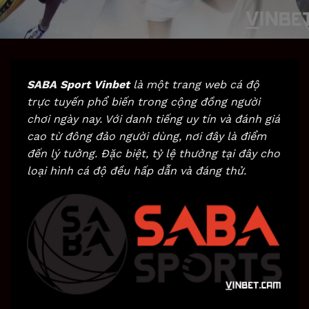
SABA Sport
Vinbet
là một trang web cá độ
trực tuyến phổ biến trong cộng đồng người
chơi ngày nay. Với danh tiếng uy tín và đánh giá
cao từ đông đảo người dùng, nơi đây là điểm
đến lý tưởng. Đặc biệt, tỷ lệ thưởng tại đây cho
loại hình cá độ đều hấp dẫn và đáng thử.