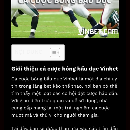
NỘI DUNG
Giới thiệu cá cược bóng bầu dục Vinbet
Cá cược bóng bầu dục Vinbet
là một địa chỉ uy
tín trong làng bet kèo thể thao, nơi bạn có thể
tìm thấy một loạt các cơ hội đặt cược hấp dẫn.
Với giao diện trực quan và dễ sử dụng, nhà
cung cấp mang lại một trải nghiệm cá cược
mượt mà và thú vị cho người tham gia.
Tại đây, bạn sẽ được tham gia vào các trận đấu