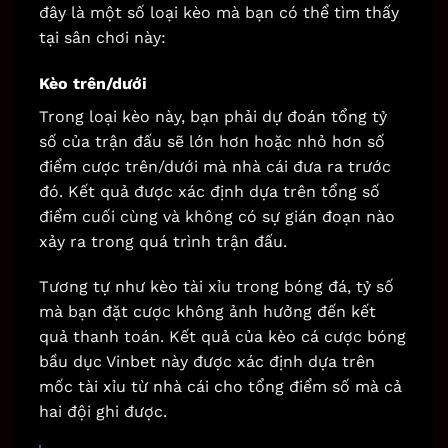
đây là một số loại kèo mà bạn có thể tìm thấy
tại sân chơi này:
Kèo trên/dưới
Trong loại kèo này, bạn phải dự đoán tổng tỷ
số của trận đấu sẽ lớn hơn hoặc nhỏ hơn số
điểm cược trên/dưới mà nhà cái đưa ra trước
đó. Kết quả được xác định dựa trên tổng số
điểm cuối cùng và không có sự gián đoạn nào
xảy ra trong quá trình trận đấu.
Tương tự như kèo tài xỉu trong bóng đá, tỷ số
mà bạn đặt cược không ảnh hưởng đến kết
quả thanh toán. Kết quả của kèo cá cược bóng
bầu dục Vinbet này được xác định dựa trên
mốc tài xỉu từ nhà cái cho tổng điểm số mà cả
hai đội ghi được.