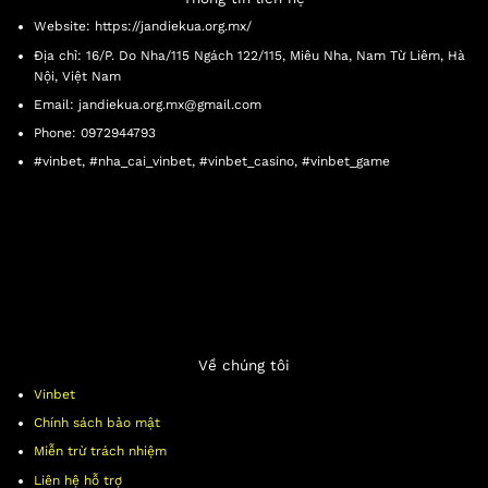
Website: https://jandiekua.org.mx/
Địa chỉ: 16/P. Do Nha/115 Ngách 122/115, Miêu Nha, Nam Từ Liêm, Hà
Nội, Việt Nam
Email:
jandiekua.org.mx@gmail.com
Phone: 0972944793
#vinbet, #nha_cai_vinbet, #vinbet_casino, #vinbet_game
Về chúng tôi
Vinbet
Chính sách bảo mật
Miễn trừ trách nhiệm
Liên hệ hỗ trợ