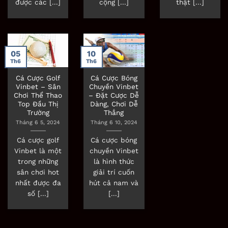
được các [...]
cộng [...]
thật [...]
05
10
Th6
Th6
Cá Cược Golf
Cá Cược Bóng
Vinbet – Sân
Chuyền Vinbet
Chơi Thể Thao
– Đặt Cược Dễ
Top Đầu Thị
Dàng, Chơi Dễ
Trường
Thắng
Tháng 6 5, 2024
Tháng 6 10, 2024
Cá cược golf
Cá cược bóng
Vinbet là một
chuyền Vinbet
trong những
là hình thức
sân chơi hot
giải trí cuốn
nhất được đa
hút cả nam và
số [...]
[...]