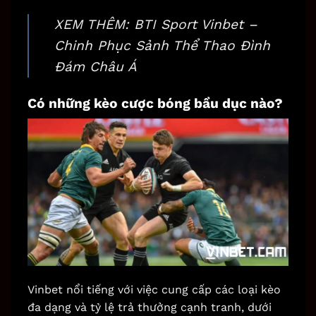
XEM THÊM:
BTI Sport Vinbet –
Chinh Phục Sảnh Thể Thao Đình
Đám Châu Á
Có những kèo cược bóng bầu dục nào?
Vinbet nổi tiếng với việc cung cấp các loại kèo
đa dạng và tỷ lệ trả thưởng cạnh tranh, dưới