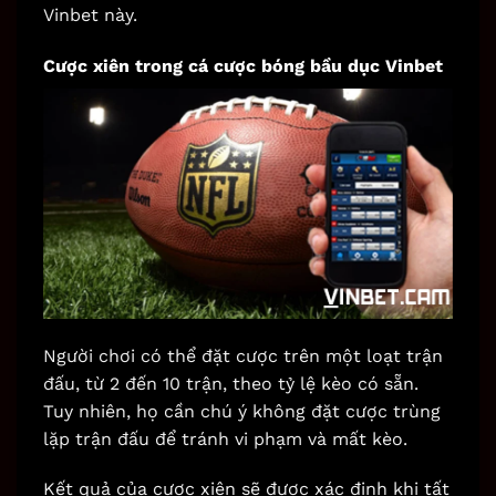
Vinbet này.
Cược xiên
trong cá cược bóng bầu dục Vinbet
Người chơi có thể đặt cược trên một loạt trận
đấu, từ 2 đến 10 trận, theo tỷ lệ kèo có sẵn.
Tuy nhiên, họ cần chú ý không đặt cược trùng
lặp trận đấu để tránh vi phạm và mất kèo.
Kết quả của cược xiên sẽ được xác định khi tất