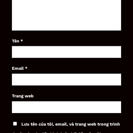
Tên
*
Email
*
Trang web
Lưu tên của tôi, email, và trang web trong trình