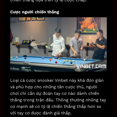
Cược người chiến thắng
Loại cá cược snooker Vinbet này khá đơn giản
và phù hợp cho những tân cược thủ, người
chơi chỉ cần dự đoán tay cơ nào dành chiến
thắng trong trận đấu. Thông thường những tay
cơ mạnh sẽ có tỷ lệ chiến thắng thấp hơn so
với tay cơ được đánh giá thấp.