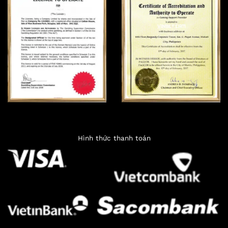
Hình thức thanh toán