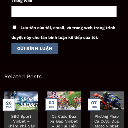
Trang web
Lưu tên của tôi, email, và trang web trong trình
duyệt này cho lần bình luận kế tiếp của tôi.
Related Posts
03
07
26
Th6
Th6
Th5
SBO Sport
Cá Cược Đua
Phương Pháp
Vinbet –
Xe Đạp Vinbet
Cá Cược Đua
Khám Phá Sân
– Bỏ Túi Tiền
Moto Vinbet