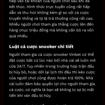
tiếp vào tài khoản của người chơi sau khi đã
kết thúc. Hình thức trực tuyến cũng rất hấp
dẫn và thu hút không kém gì so với cá cược
truyền thống và tỷ lệ trả thưởng cũng rất cao.
Nhiều người chơi tham gia thắng cược lên đến
hàng chục triệu đồng mà không cần bỏ ra vốn
quá nhiều.
Luật cá cược snooker chi tiết
Người tham gia cá cược snooker Vinbet có thể
đặt cược bất cứ lúc nào bởi nhà cái sẽ luôn mở
cửa 24/7. Tuy nhiên trong trường hợp trận đấu
bị hủy bỏ, hoặc dời lại lịch thi đấu thì kèo cược
của người chơi cũng được hoàn trả 100%. Nhà
cái luôn đảm bảo quyền lợi cho người tham gia
cá cược, có nghĩa là bạn sẽ không lo sợ bị mất
tiền khi ván đấu bị hủy.