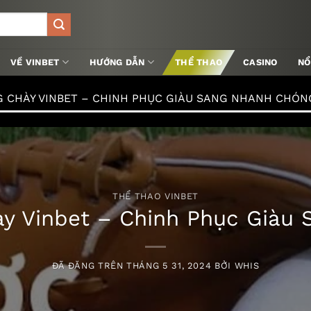
VỀ VINBET
HƯỚNG DẪN
THỂ THAO
CASINO
NỔ
 CHÀY VINBET – CHINH PHỤC GIÀU SANG NHANH CHÓN
THỂ THAO VINBET
y Vinbet – Chinh Phục Giàu
ĐÃ ĐĂNG TRÊN
THÁNG 5 31, 2024
BỞI
WHIS