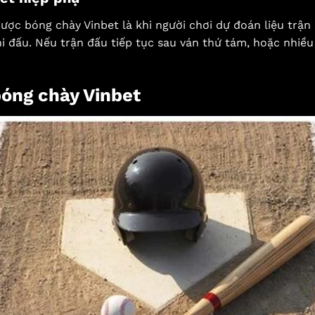
ược bóng chày Vinbet là khi người chơi dự đoán liệu trận
i đấu. Nếu trận đấu tiếp tục sau ván thứ tám, hoặc nhiều 
bóng chày Vinbet