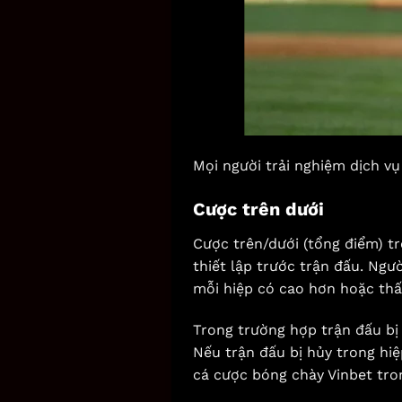
Mọi người trải nghiệm dịch v
Cược trên dưới
Cược trên/dưới (tổng điểm) t
thiết lập trước trận đấu. Ngư
mỗi hiệp có cao hơn hoặc th
Trong trường hợp trận đấu bị
Nếu trận đấu bị hủy trong hiệp
cá cược bóng chày Vinbet tron