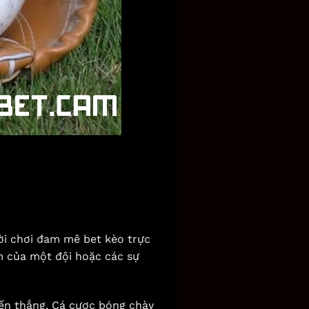
i chơi đam mê bet kèo trực
m của một đội hoặc các sự
iến thắng. Cá cược bóng chày