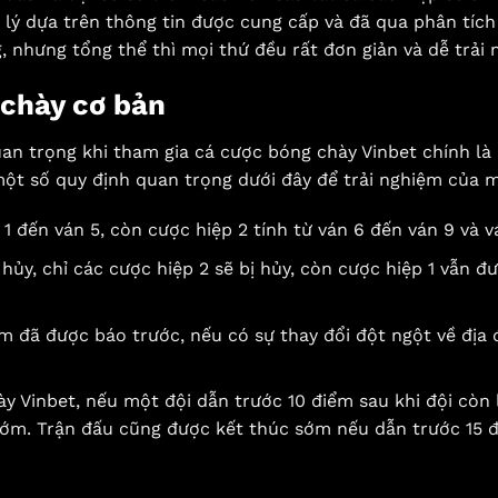
 lý dựa trên thông tin được cung cấp và đã qua phân tích
, nhưng tổng thể thì mọi thứ đều rất đơn giản và dễ trải 
 chày cơ bản
an trọng khi tham gia cá cược bóng chày Vinbet chính là 
 một số quy định quan trọng dưới đây để trải nghiệm của 
 1 đến ván 5, còn cược hiệp 2 tính từ ván 6 đến ván 9 và v
hủy, chỉ các cược hiệp 2 sẽ bị hủy, còn cược hiệp 1 vẫn đư
ểm đã được báo trước, nếu có sự thay đổi đột ngột về địa 
y Vinbet, nếu một đội dẫn trước 10 điểm sau khi đội còn l
sớm. Trận đấu cũng được kết thúc sớm nếu dẫn trước 15 đi