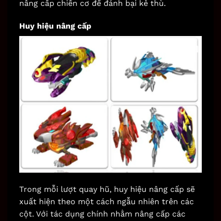
nâng cấp chiến cơ để đánh bại kẻ thù.
Huy hiệu nâng cấp
Trong mỗi lượt quay hũ, huy hiệu nâng cấp sẽ
xuất hiện theo một cách ngẫu nhiên trên các
cột. Với tác dụng chính nhằm nâng cấp các