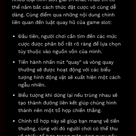
thể nắm bắt cách thức đặt cược vô cùng dễ
dàng. Cùng điểm qua những nội dung chính
liên quan đến luật quay hũ của game slot:
Đầu tiên, người chơi cần tìm đến các mức
cược được phân bổ rất rõ ràng để lựa chọn
tùy thuộc vào nguồn vốn của mình.
Tiến hành nhấn nút “quay” và vòng quay
thưởng sẽ được hoạt động với các biểu
tượng hình động vật sẽ xuất hiện một cách
ngẫu nhiên.
Biểu tượng khi dừng lại nếu trùng nhau sẽ
tạo thành đường liên kết giúp chúng hình
thành nên một tổ hợp chiến thắng.
Chính tổ hợp này sẽ giúp bạn mang về tiền
thưởng, cùng với đó người chơi có thể thu