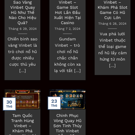
Sao Vàng
Vinbet –
Vinbet –
Vinbet Quay
Game Slot
Khám Phá Slot
Hũ Như Thế
Hot Lần Đầu
Game Có Hũ
Nào Cho Hiệu
Xuất Hiện Tại
Cực Lớn
Quả?
Casino
Tháng 6 28, 2024
Tháng 6 29, 2024
Tháng 7 2, 2024
Vua phá lưới
Chiến binh sao
Gundam
Vinbet thuộc
vàng Vinbet là
Vinbet – trò
thể loại game
trò chơi nổ hũ
chơi nổ hũ
nổ hũ lấy cảm
được nhiều
chắc chắn
hứng từ môn
cược thủ yêu
không còn xa
[...]
[...]
lạ với tất [...]
23
30
Th6
Th6
Tam Quốc
Chinh Phục
Tranh Hùng
Vòng Quay Hũ
Vinbet –
Sơn Tinh Thủy
Khám Phá
Tinh Vinbet