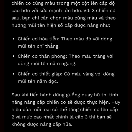
chiến cơ cùng màu trong một cột lên cấp độ
cao hơn với sức mạnh lớn hơn. Với 3 chiến cơ
sau, bạn chỉ cần chọn màu cùng màu và theo
hướng mũi tên hiện số cấp được nâng như:
Chiến cơ hỏa tiễn: Theo màu đỏ với dòng
mũi tên chỉ thẳng.
Chiến cơ thần phong: Theo màu trắng với
dòng mũi tên nằm ngang.
Chiến cơ thiết giáp: Có màu vàng với dòng
mũi tên nằm dọc.
Sau khi tiến hành dừng guồng quay hũ thì tính
năng nâng cấp chiến cơ sẽ được thực hiện. Huy
hiệu của mỗi loại có thể tăng chiến cơ lên cấp
2 và mức cao nhất chính là cấp 3 thì bạn sẽ
không được nâng cấp nữa.