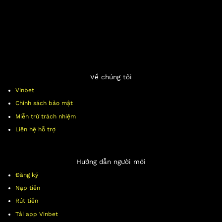
Về chúng tôi
Vinbet
Chính sách bảo mật
Miễn trừ trách nhiệm
Liên hệ hỗ trợ
Hướng dẫn người mới
Đăng ký
Nạp tiền
Rút tiền
Tải app Vinbet