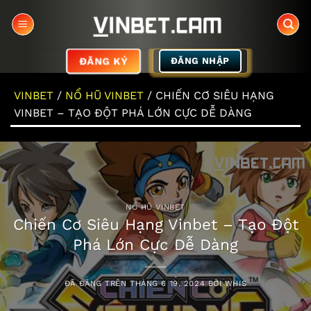
Chuyển
đến
nội
dung
ĐĂNG KÝ
ĐĂNG NHẬP
VINBET
/
NỔ HŨ VINBET
/
CHIẾN CƠ SIÊU HẠNG
VINBET – TẠO ĐỘT PHÁ LỚN CỰC DỄ DÀNG
NỔ HŨ VINBET
Chiến Cơ Siêu Hạng Vinbet – Tạo Đột
Phá Lớn Cực Dễ Dàng
ĐÃ ĐĂNG TRÊN
THÁNG 6 19, 2024
BỞI
WHIS