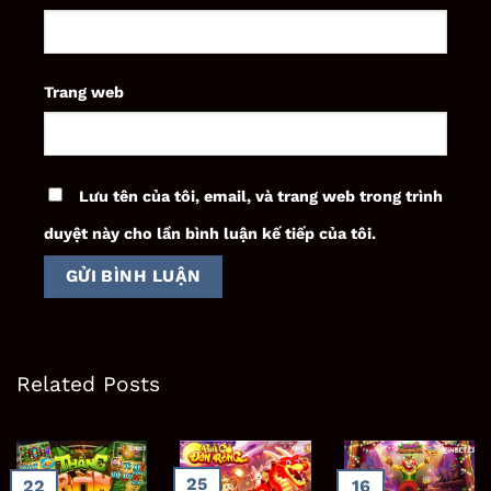
Trang web
Lưu tên của tôi, email, và trang web trong trình
duyệt này cho lần bình luận kế tiếp của tôi.
Related Posts
25
16
22