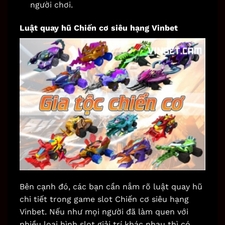
người chơi.
Luật quay hũ Chiến cơ siêu hạng Vinbet
Bên cạnh đó, các bạn cần nắm rõ luật quay hũ
chi tiết trong game slot Chiến cơ siêu hạng
Vinbet. Nếu như mọi người đã làm quen với
nhiều loại hình slot giải trí khác nhau thì có